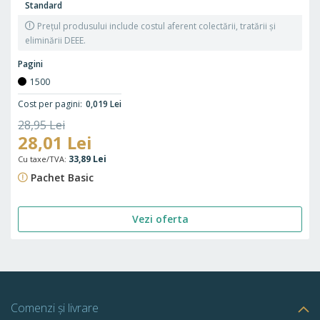
Standard
Prețul produsului include costul aferent colectării, tratării și
eliminării DEEE.
Pagini
1500
Cost per pagini
0,019 Lei
Preț
28,95 Lei
Preț
28,01 Lei
standard
35,03 Lei
special
33,89 Lei
Pachet Basic
Vezi oferta
Comenzi și livrare