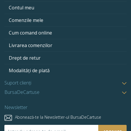
Contul meu
Comenzile mele
Cum comand online
Livrarea comenzilor
Drept de retur
Modalități de plată
Suport clienți
BursaDeCartuse
Newsletter
Abonează-te la Newsletter-ul BursaDeCartuse
Abonează-