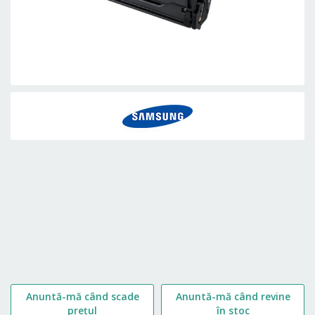
Skip
to
the
beginning
of
the
images
gallery
Anuntă-mă când scade
Anuntă-mă când revine
prețul
în stoc