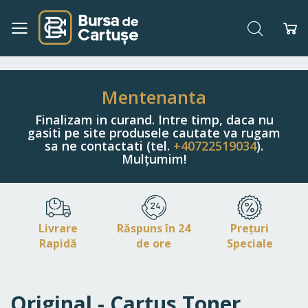
Căutare
Co
Navigați
la
Conținut
Mentenanta
Finalizam in curand. Intre timp, daca nu
gasiti pe site produsele cautate va rugam
sa ne contactati (tel.
+40722519034
).
Mulțumim!
Livrare
Răspuns în 24
Prețuri
Rapidă
de ore
Speciale
Original - Cartus Toner