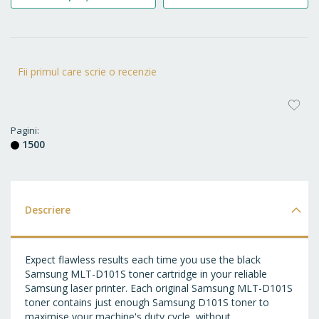
Fii primul care scrie o recenzie
AD
LA
Pagini
1500
FA
Descriere
Expect flawless results each time you use the black
Samsung MLT-D101S toner cartridge in your reliable
Samsung laser printer. Each original Samsung MLT-D101S
toner contains just enough Samsung D101S toner to
maximise your machine's duty cycle, without