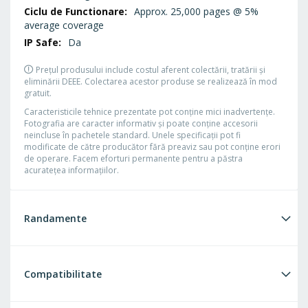
Approx. 25,000 pages @ 5%
average coverage
Da
Prețul produsului include costul aferent colectării, tratării și
eliminării DEEE. Colectarea acestor produse se realizează în mod
gratuit.
Caracteristicile tehnice prezentate pot conţine mici inadvertenţe.
Fotografia are caracter informativ şi poate conţine accesorii
neincluse în pachetele standard. Unele specificaţii pot fi
modificate de către producător fără preaviz sau pot conţine erori
de operare. Facem eforturi permanente pentru a păstra
acurateţea informaţiilor.
Randamente
Compatibilitate