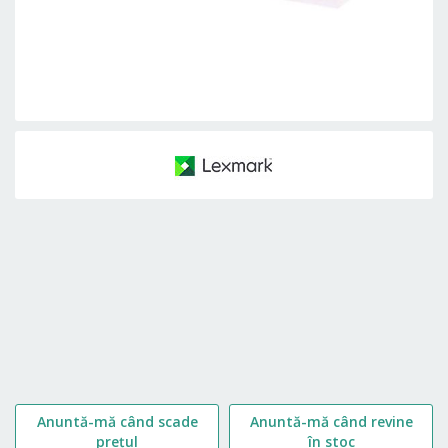
Skip
to
the
beginning
of
the
images
gallery
Anuntă-mă când scade
Anuntă-mă când revine
prețul
în stoc