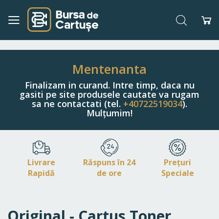
Căutare
Co
Navigați
la
Conținut
Mentenanta
Finalizam in curand. Intre timp, daca nu
gasiti pe site produsele cautate va rugam
sa ne contactati (tel.
+40722519034
).
Mulțumim!
Livrare
Răspuns în 24
Prețuri
Rapidă
de ore
Speciale
Original - Cartus Toner