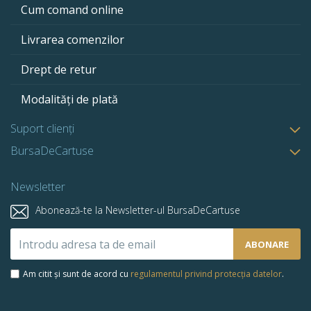
Cum comand online
Livrarea comenzilor
Drept de retur
Modalități de plată
Suport clienți
BursaDeCartuse
Newsletter
Abonează-te la Newsletter-ul BursaDeCartuse
Abonează-
ABONARE
te
la
Am citit și sunt de acord cu
regulamentul privind protecția datelor
.
newsletter-
ul
nostru: