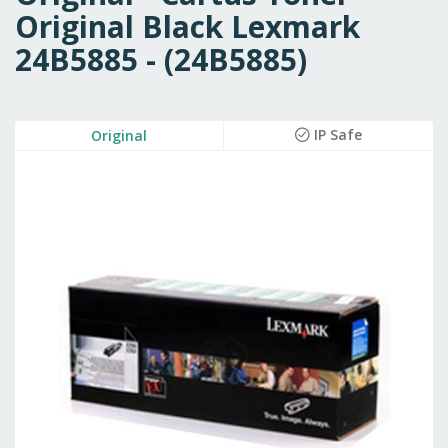
Original Black Lexmark
24B5885 - (24B5885)
Skip
IP Safe
Original
to
the
end
of
the
images
gallery