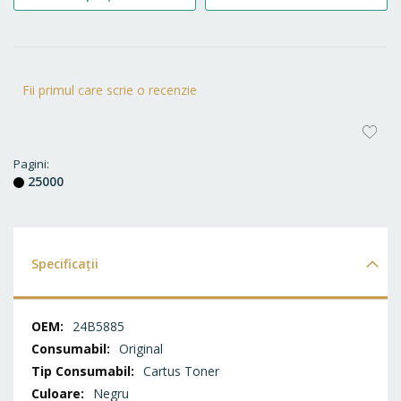
Fii primul care scrie o recenzie
AD
LA
Pagini
25000
FA
Specificații
Specificații
24B5885
Original
Cartus Toner
Negru