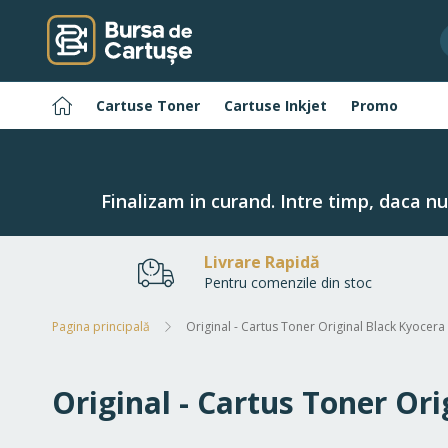
Navigați
la
Conținut
Pagina
Cartuse Toner
Cartuse Inkjet
Promo
principală
Finalizam in curand. Intre timp, daca n
Livrare Rapidă
Pentru comenzile din stoc
Pagina principală
Original - Cartus Toner Original Black Kyocera 
Original - Cartus Toner Ori