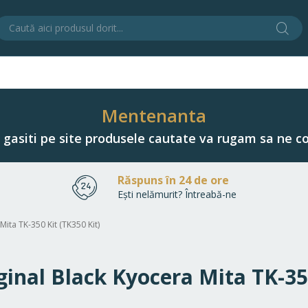
Cău
C
Mentenanta
u gasiti pe site produsele cautate va rugam sa ne co
Răspuns în 24 de ore
Ești nelămurit? Întreabă-ne
Mita TK-350 Kit (TK350 Kit)
ginal Black Kyocera Mita TK-35