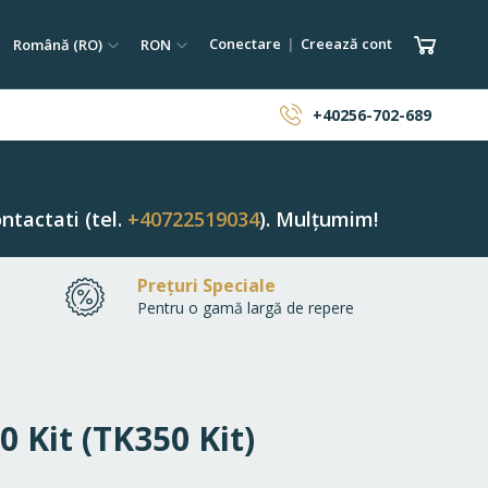
tare
Limba
Monedă
Coșul 
Conectare
Creează cont
Română (RO)
RON
ăutare
+40256-702-689
ntactati (tel.
+40722519034
). Mulțumim!
Prețuri Speciale
Pentru o gamă largă de repere
0 Kit (TK350 Kit)