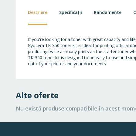
beginning
of
Descriere
Specificații
Randamente
C
the
images
gallery
If you're looking for a toner with great capacity and l
Kyocera TK-350 toner kit is ideal for printing official
producing twice as many prints as the starter toner w
TK-350 toner kit is designed to be easy to use and simp
out of your printer and your documents.
Alte oferte
Nu există produse compatibile în acest mom