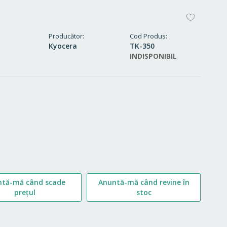
ADAUG
LA
Producător
Cod Produs
Kyocera
TK-350
FAVORI
INDISPONIBIL
ntă-mă când scade
Anuntă-mă când revine în
prețul
stoc