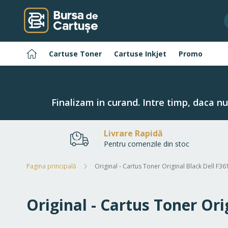
Navigați
la
Conținut
Pagina
Cartuse Toner
Cartuse Inkjet
Promo
principală
Finalizam in curand. Intre timp, daca n
Livrare Rapidă
Pentru comenzile din stoc
Pagina principală
Original - Cartus Toner Original Black Dell F36
Original - Cartus Toner Ori