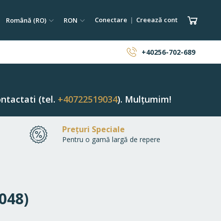
tare
Limba
Monedă
Coșul 
Conectare
Creează cont
Română (RO)
RON
ăutare
+40256-702-689
ntactati (tel.
+40722519034
). Mulțumim!
Prețuri Speciale
Pentru o gamă largă de repere
1048)