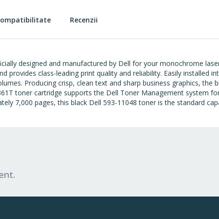
ompatibilitate
Recenzii
icially designed and manufactured by Dell for your monochrome laser p
provides class-leading print quality and reliability. Easily installed in
lumes. Producing crisp, clean text and sharp business graphics, the 
ll F361T toner cartridge supports the Dell Toner Management system fo
y 7,000 pages, this black Dell 593-11048 toner is the standard capac
ent.