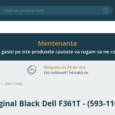
Cău
C
Mentenanta
u gasiti pe site produsele cautate va rugam sa ne co
Răspuns în 24 de ore
Ești nelămurit? Întreabă-ne
1T - (593-11048)
ginal Black Dell F361T - (593-1