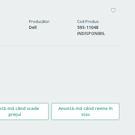
ADAUG
LA
Producător
Cod Produs
Dell
593-11048
FAVORI
INDISPONIBIL
ntă-mă când scade
Anuntă-mă când revine în
prețul
stoc