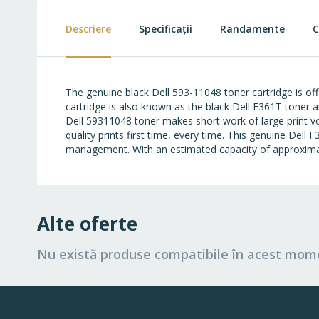
beginning
of
Descriere
Specificații
Randamente
C
the
images
gallery
The genuine black Dell 593-11048 toner cartridge is off
cartridge is also known as the black Dell F361T toner and 
Dell 59311048 toner makes short work of large print vo
quality prints first time, every time. This genuine De
management. With an estimated capacity of approximatel
Alte oferte
Nu există produse compatibile în acest mom