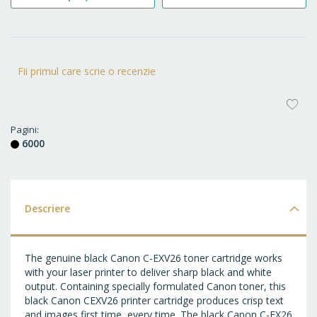
Fii primul care scrie o recenzie
AD
LA
Pagini
6000
FA
Descriere
The genuine black Canon C-EXV26 toner cartridge works
with your laser printer to deliver sharp black and white
output. Containing specially formulated Canon toner, this
black Canon CEXV26 printer cartridge produces crisp text
and images first time, every time. The black Canon C-EX26