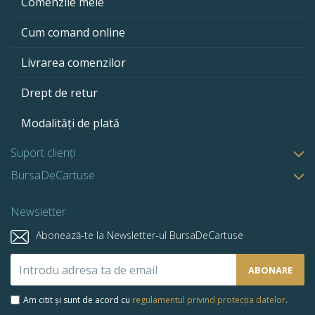
Comenzile mele
Cum comand online
Livrarea comenzilor
Drept de retur
Modalități de plată
Suport clienți
BursaDeCartuse
Newsletter
Abonează-te la Newsletter-ul BursaDeCartuse
Abonează-
ABONARE
te
la
Am citit și sunt de acord cu
regulamentul privind protecția datelor
.
newsletter-