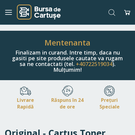
Căutare
Co
Navigați
la
Conținut
Mentenanta
Finalizam in curand. Intre timp, daca nu
gasiti pe site produsele cautate va rugam
sa ne contactati (tel.
+40722519034
).
Mulțumim!
Livrare
Răspuns în 24
Prețuri
Rapidă
de ore
Speciale
Original - Cartus Toner