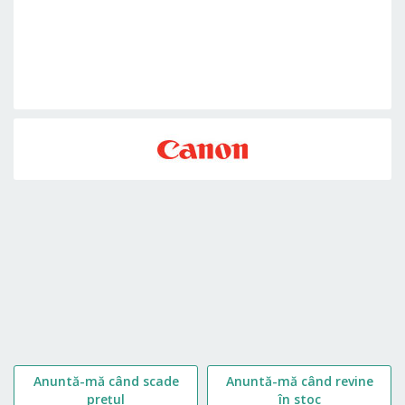
Skip
to
the
beginning
of
the
images
gallery
Anuntă-mă când scade
Anuntă-mă când revine
prețul
în stoc