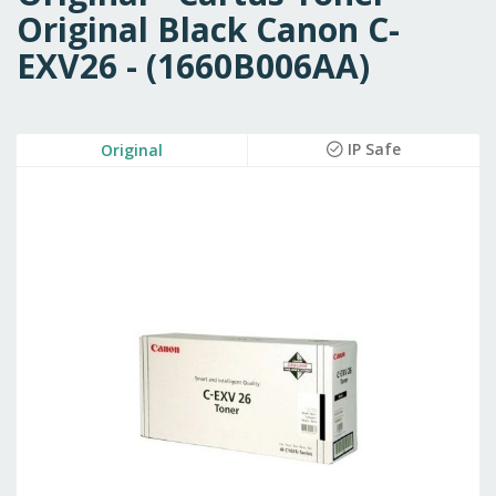
Original Black Canon C-
EXV26 - (1660B006AA)
Skip
IP Safe
Original
to
the
end
of
the
images
gallery