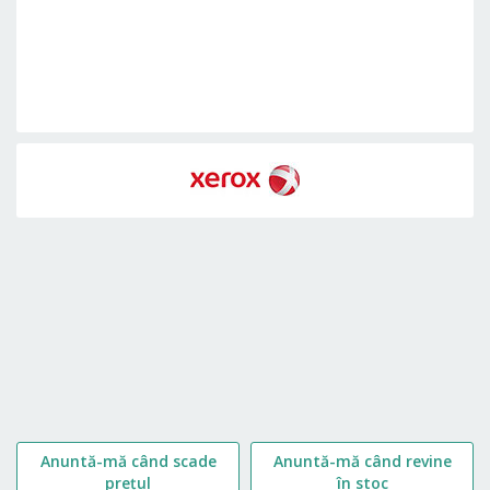
Skip
to
the
beginning
of
the
images
gallery
Anuntă-mă când scade
Anuntă-mă când revine
prețul
în stoc