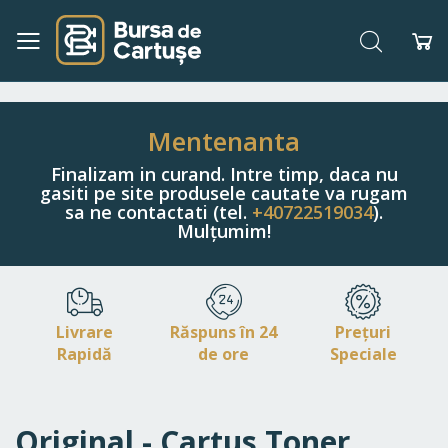
Căutare
Co
Navigați
la
Conținut
Mentenanta
Finalizam in curand. Intre timp, daca nu
gasiti pe site produsele cautate va rugam
sa ne contactati (tel.
+40722519034
).
Mulțumim!
Livrare
Răspuns în 24
Prețuri
Rapidă
de ore
Speciale
Original - Cartus Toner