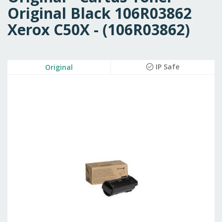
Original Black 106R03862
Xerox C50X - (106R03862)
Skip
IP Safe
Original
to
the
end
of
the
images
gallery