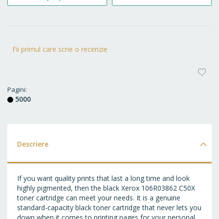
Fii primul care scrie o recenzie
AD
LA
Pagini
5000
FA
Descriere
If you want quality prints that last a long time and look
highly pigmented, then the black Xerox 106R03862 C50X
toner cartridge can meet your needs. It is a genuine
standard-capacity black toner cartridge that never lets you
down when it comes to printing pages for your personal