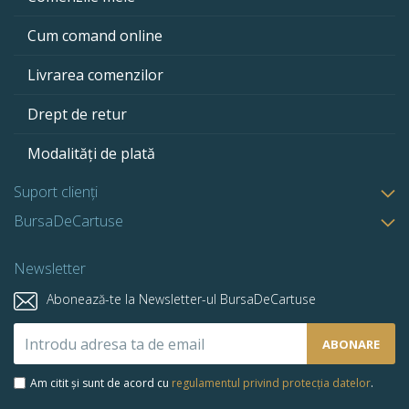
Cum comand online
Livrarea comenzilor
Drept de retur
Modalități de plată
Suport clienți
BursaDeCartuse
Newsletter
Abonează-te la Newsletter-ul BursaDeCartuse
Abonează-
ABONARE
te
la
Am citit și sunt de acord cu
regulamentul privind protecția datelor
.
newsletter-
ul