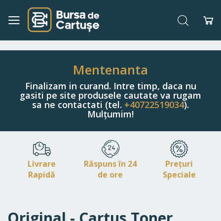
Căutare
Co
Navigați
la
Conținut
Mentenanta
Finalizam in curand. Intre timp, daca nu
gasiti pe site produsele cautate va rugam
sa ne contactati (tel.
+40722519034
).
Mulțumim!
Livrare
Răspuns în 24
Prețuri
Rapidă
de ore
Speciale
Original - Cartus Toner