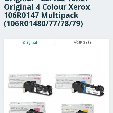
Original 4 Colour Xerox
106R0147 Multipack
(106R01480/77/78/79)
Skip
IP Safe
Original
to
the
end
of
the
images
gallery