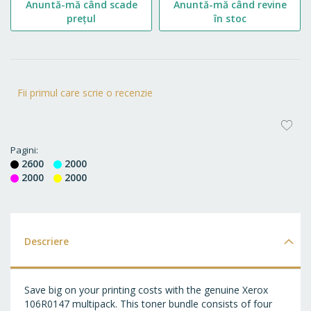
Anuntă-mă când scade
Anuntă-mă când revine
prețul
în stoc
Fii primul care scrie o recenzie
AD
LA
Pagini
2600
2000
FA
2000
2000
Descriere
Save big on your printing costs with the genuine Xerox
106R0147 multipack. This toner bundle consists of four