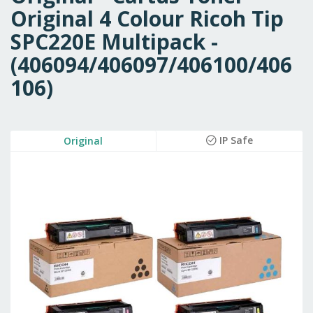
Original 4 Colour Ricoh Tip
SPC220E Multipack -
(406094/406097/406100/406
106)
Skip
IP Safe
Original
to
the
end
of
the
images
gallery