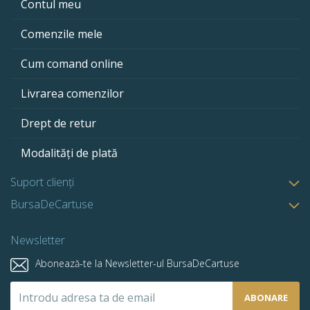
Contul meu
Comenzile mele
Cum comand online
Livrarea comenzilor
Drept de retur
Modalități de plată
Suport clienți
BursaDeCartuse
Newsletter
Abonează-te la Newsletter-ul BursaDeCartuse
Abonează-
ABONARE
te