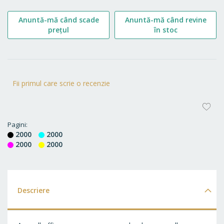
Anuntă-mă când scade
Anuntă-mă când revine
prețul
în stoc
Fii primul care scrie o recenzie
AD
LA
Pagini
2000
2000
FA
2000
2000
Descriere