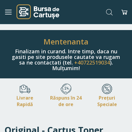
Căutare
Co
Navigați
la
Conținut
Mentenanta
Finalizam in curand. Intre timp, daca nu
gasiti pe site produsele cautate va rugam
sa ne contactati (tel.
+40722519034
).
Mulțumim!
Livrare
Răspuns în 24
Prețuri
Rapidă
de ore
Speciale
Original - Cartus Toner