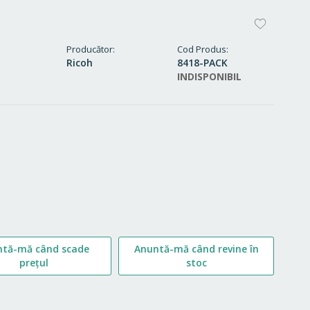
ADAUG
LA
Producător
Cod Produs
Ricoh
8418-PACK
FAVORI
INDISPONIBIL
ntă-mă când scade
Anuntă-mă când revine în
prețul
stoc