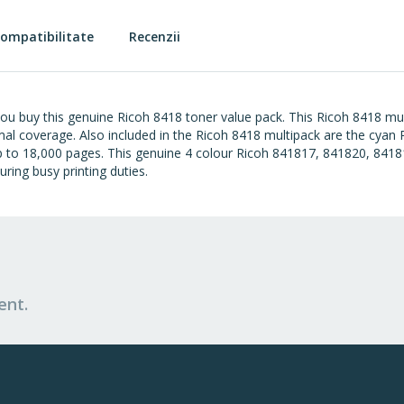
ompatibilitate
Recenzii
you buy this genuine Ricoh 8418 toner value pack. This Ricoh 8418 mul
rmal coverage. Also included in the Ricoh 8418 multipack are the cya
 up to 18,000 pages. This genuine 4 colour Ricoh 841817, 841820, 841
ring busy printing duties.
ent.