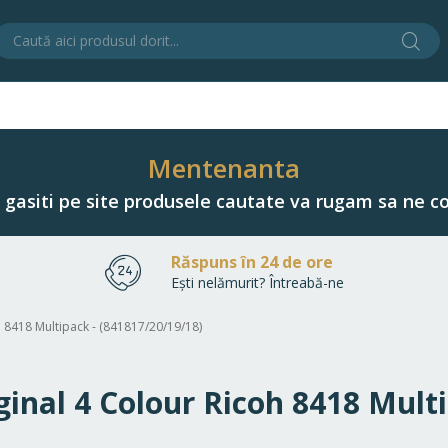
Cău
C
Mentenanta
u gasiti pe site produsele cautate va rugam sa ne co
Răspuns în 24 de ore
Ești nelămurit? Întreabă-ne
h 8418 Multipack - (841817/20/19/18)
ginal 4 Colour Ricoh 8418 Mult