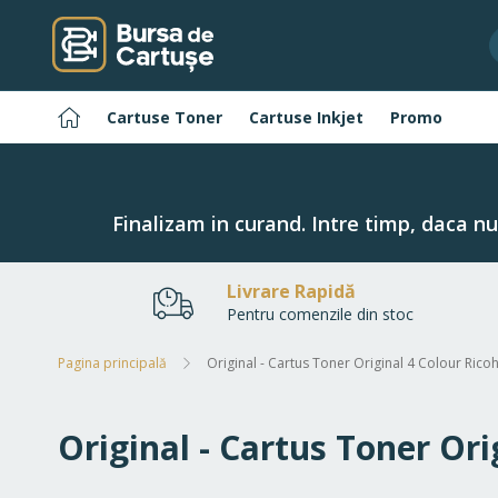
Navigați
la
Conținut
Pagina
Cartuse Toner
Cartuse Inkjet
Promo
principală
Finalizam in curand. Intre timp, daca n
Livrare Rapidă
Pentru comenzile din stoc
Pagina principală
Original - Cartus Toner Original 4 Colour Rico
Original - Cartus Toner Ori