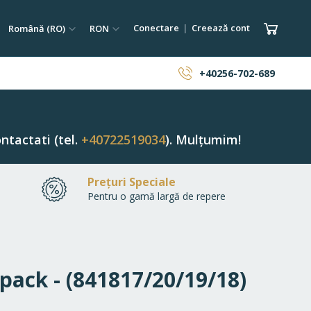
tare
Limba
Monedă
Coșul 
Conectare
Creează cont
Română (RO)
RON
ăutare
+40256-702-689
ntactati (tel.
+40722519034
). Mulțumim!
Prețuri Speciale
Pentru o gamă largă de repere
ipack - (841817/20/19/18)