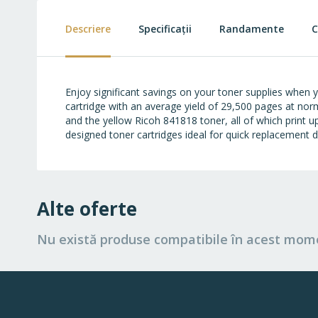
beginning
of
Descriere
Specificații
Randamente
C
the
images
gallery
Enjoy significant savings on your toner supplies when 
cartridge with an average yield of 29,500 pages at no
and the yellow Ricoh 841818 toner, all of which print
designed toner cartridges ideal for quick replacement du
Alte oferte
Nu există produse compatibile în acest mom