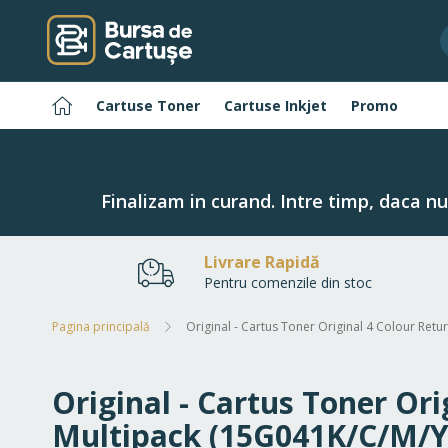
Navigați
la
Conținut
Pagina
Cartuse Toner
Cartuse Inkjet
Promo
principală
Finalizam in curand. Intre timp, daca n
Livrare Rapidă
Pentru comenzile din stoc
Pagina principală
Original - Cartus Toner Original 4 Colour Re
Original - Cartus Toner O
Multipack (15G041K/C/M/Y