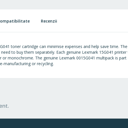
ompatibilitate
Recenzii
G041 toner cartridge can minimise expenses and help save time. The
no need to buy them separately. Each genuine Lexmark 15G041 printer 
our or monochrome. The genuine Lexmark 0015G041 multipack is part 
re-manufacturing or recycling.
ent.