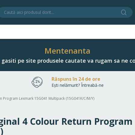
Cău
C
Mentenanta
u gasiti pe site produsele cautate va rugam sa ne co
Răspuns în 24 de ore
Ești nelămurit? Întreabă-ne
turn Program Lexmark 15G041 Multipack (15G041K/C/M/Y)
riginal 4 Colour Return Progra
)