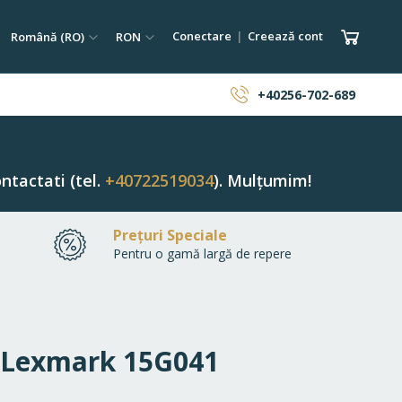
tare
Limba
Monedă
Coșul 
Conectare
Creează cont
Română (RO)
RON
ăutare
+40256-702-689
ntactati (tel.
+40722519034
). Mulțumim!
Prețuri Speciale
Pentru o gamă largă de repere
m Lexmark 15G041