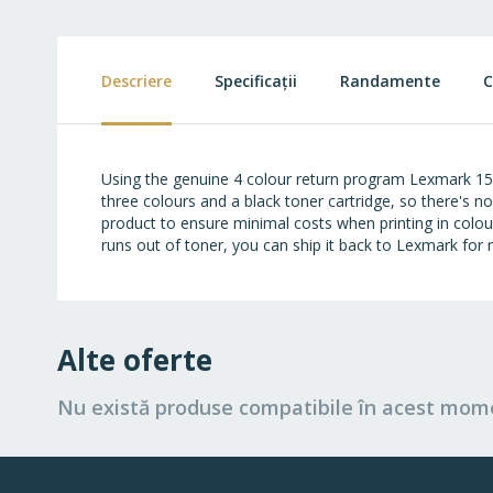
to
the
beginning
of
Descriere
Specificații
Randamente
C
the
images
gallery
Using the genuine 4 colour return program Lexmark 15
three colours and a black toner cartridge, so there's 
product to ensure minimal costs when printing in col
runs out of toner, you can ship it back to Lexmark for 
Alte oferte
Nu există produse compatibile în acest mom