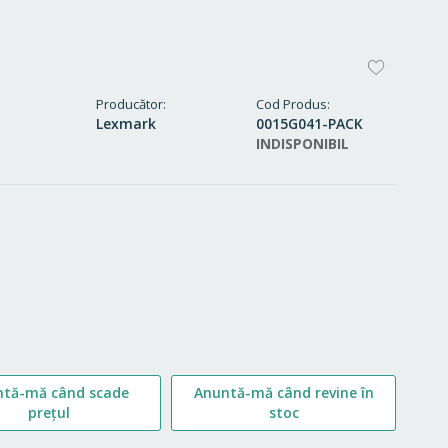
ADAUG
LA
Producător
Cod Produs
Lexmark
0015G041-PACK
FAVORI
INDISPONIBIL
ntă-mă când scade
Anuntă-mă când revine în
prețul
stoc