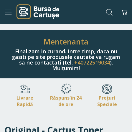
Căutare
Co
Navigați
la
Conținut
Mentenanta
Finalizam in curand. Intre timp, daca nu
gasiti pe site produsele cautate va rugam
sa ne contactati (tel.
+40722519034
).
Mulțumim!
Livrare
Răspuns în 24
Prețuri
Rapidă
de ore
Speciale
Original - Cartus Toner