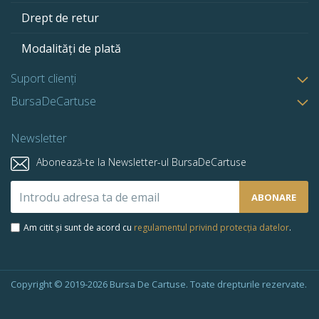
Drept de retur
Modalități de plată
Suport clienți
BursaDeCartuse
Newsletter
Abonează-te la Newsletter-ul BursaDeCartuse
Abonează-
ABONARE
te
la
Am citit și sunt de acord cu
regulamentul privind protecția datelor
.
newsletter-
ul
nostru:
Copyright © 2019-2026 Bursa De Cartuse. Toate drepturile rezervate.