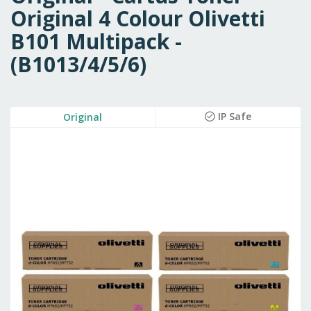
Original 4 Colour Olivetti
B101 Multipack -
(B1013/4/5/6)
Skip
IP Safe
Original
to
the
end
of
the
images
gallery