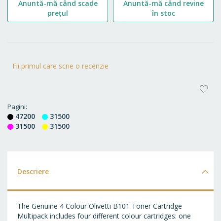
Anuntă-mă când scade
Anuntă-mă când revine
prețul
în stoc
Fii primul care scrie o recenzie
AD
LA
Pagini
47200
31500
FA
31500
31500
Descriere
The Genuine 4 Colour Olivetti B101 Toner Cartridge
Multipack includes four different colour cartridges: one