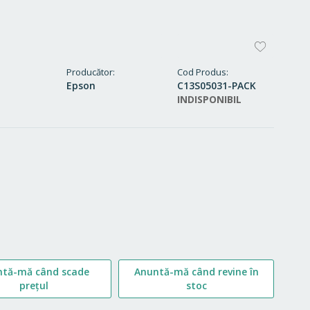
ADAUG
LA
Producător
Cod Produs
Epson
C13S05031-PACK
FAVORI
INDISPONIBIL
ntă-mă când scade
Anuntă-mă când revine în
prețul
stoc