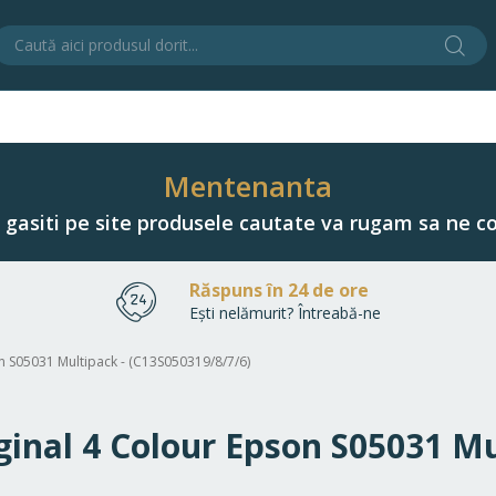
Cău
C
Mentenanta
u gasiti pe site produsele cautate va rugam sa ne co
Răspuns în 24 de ore
Ești nelămurit? Întreabă-ne
on S05031 Multipack - (C13S050319/8/7/6)
iginal 4 Colour Epson S05031 Mu