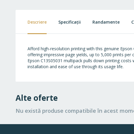
to
the
beginning
of
Descriere
Specificații
Randamente
C
the
images
gallery
Afford high-resolution printing with this genuine Eps
offering impressive page yields, up to 5,000 prints per
Epson C13S05031 multipack pulls down printing costs wi
installation and ease of use through its usage life.
Alte oferte
Nu există produse compatibile în acest mom