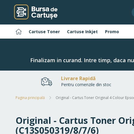
Navigați
la
Conținut
Pagina
Cartuse Toner
Cartuse Inkjet
Promo
principală
Finalizam in curand. Intre timp, daca n
Livrare Rapidă
Pentru comenzile din stoc
Pagina principală
Original - Cartus Toner Original 4 Colour Eps
Original - Cartus Toner Or
(C13S050319/8/7/6)