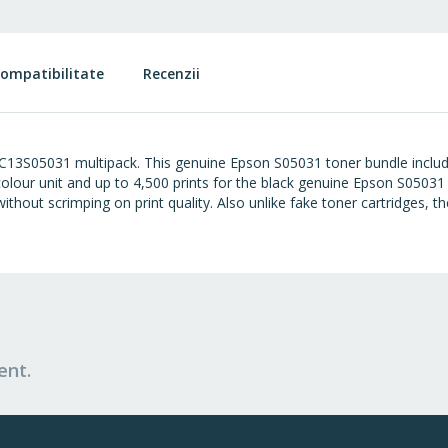
ompatibilitate
Recenzii
on C13S05031 multipack. This genuine Epson S05031 toner bundle inclu
 colour unit and up to 4,500 prints for the black genuine Epson S05031 
thout scrimping on print quality. Also unlike fake toner cartridges, 
ent.