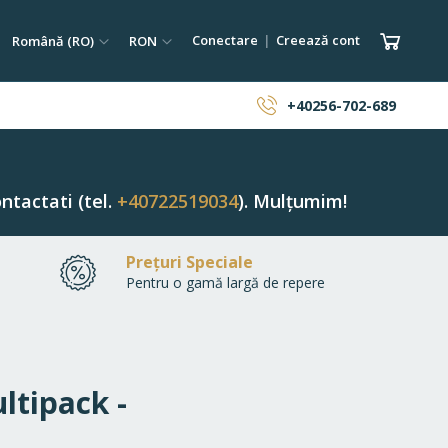
tare
Limba
Monedă
Coșul 
Conectare
Creează cont
Română (RO)
RON
ăutare
+40256-702-689
ntactati (tel.
+40722519034
). Mulțumim!
Prețuri Speciale
Pentru o gamă largă de repere
ltipack -