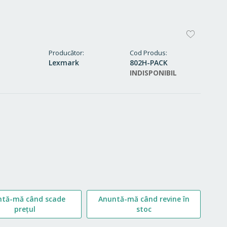
ADAUG
LA
Producător
Cod Produs
Lexmark
802H-PACK
FAVORI
INDISPONIBIL
ntă-mă când scade
Anuntă-mă când revine în
prețul
stoc