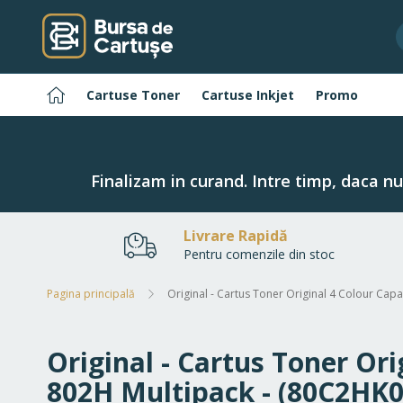
Navigați
la
Conținut
Pagina
Cartuse Toner
Cartuse Inkjet
Promo
principală
Finalizam in curand. Intre timp, daca n
Livrare Rapidă
Pentru comenzile din stoc
Pagina principală
Original - Cartus Toner Original 4 Colour 
Original - Cartus Toner O
802H Multipack - (80C2H