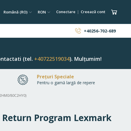
tare
Limba
Monedă
Coșul 
Conectare
Creează cont
Română (RO)
RON
ăutare
+40256-702-689
ntactati (tel.
+40722519034
). Mulțumim!
Prețuri Speciale
Pentru o gamă largă de repere
0C2HM0/80C2HY0)
re Return Program Lexmark