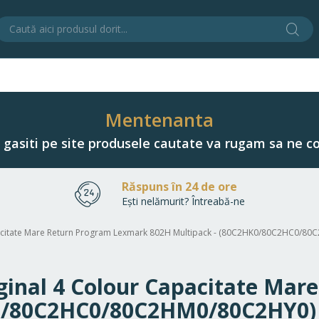
Cău
C
Mentenanta
u gasiti pe site produsele cautate va rugam sa ne co
Răspuns în 24 de ore
Ești nelămurit? Întreabă-ne
Capacitate Mare Return Program Lexmark 802H Multipack - (80C2HK0/80C2HC0/8
riginal 4 Colour Capacitate Ma
K0/80C2HC0/80C2HM0/80C2HY0)