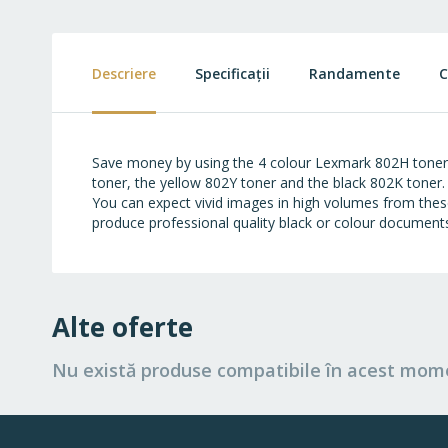
to
the
beginning
of
Descriere
Specificații
Randamente
C
the
images
gallery
Save money by using the 4 colour Lexmark 802H toner 
toner, the yellow 802Y toner and the black 802K toner.
You can expect vivid images in high volumes from these
produce professional quality black or colour documents
Alte oferte
Nu există produse compatibile în acest mom