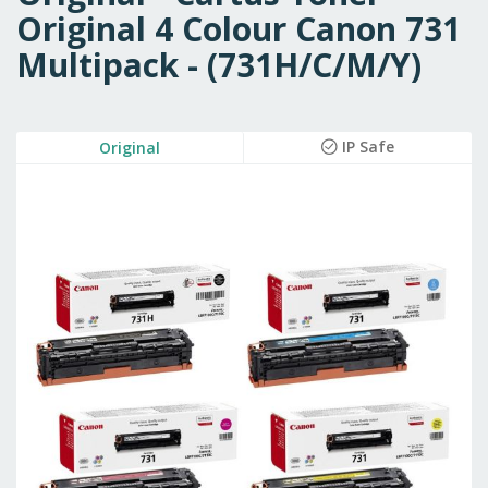
Original 4 Colour Canon 731
Multipack - (731H/C/M/Y)
Skip
IP Safe
Original
to
the
end
of
the
images
gallery