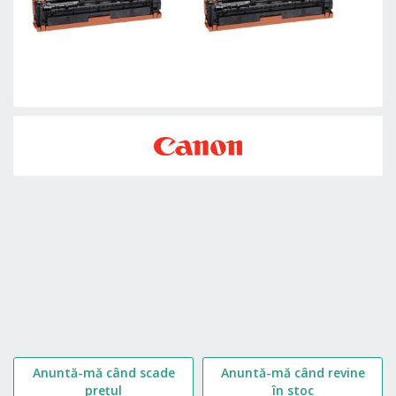
Skip
to
the
beginning
of
the
images
gallery
Anuntă-mă când scade
Anuntă-mă când revine
prețul
în stoc