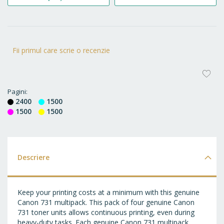
Fii primul care scrie o recenzie
AD
LA
Pagini
2400
1500
FA
1500
1500
Descriere
Keep your printing costs at a minimum with this genuine
Canon 731 multipack. This pack of four genuine Canon
731 toner units allows continuous printing, even during
heavy-duty tasks. Each genuine Canon 731 multipack