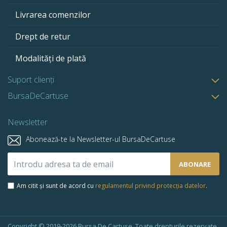
Livrarea comenzilor
Drept de retur
Modalități de plată
Suport clienți
BursaDeCartuse
Newsletter
Abonează-te la Newsletter-ul BursaDeCartuse
Abonează-
ABONARE
te
la
Am citit și sunt de acord cu
regulamentul privind protecția datelor
.
newsletter-
ul
nostru:
Copyright © 2019-2026 Bursa De Cartuse. Toate drepturile rezervate.