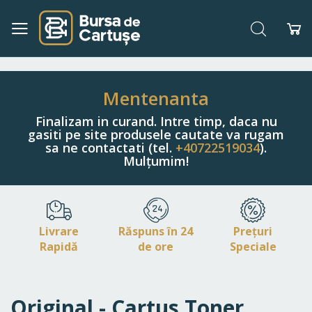
Căutare
Co
Navigați
la
Conținut
Mentenanta
Finalizam in curand. Intre timp, daca nu
gasiti pe site produsele cautate va rugam
sa ne contactati (tel.
+40722519034
).
Mulțumim!
Livrare
Răspuns în 24
Prețuri
Rapidă
de ore
Speciale
Original - Cartus Toner