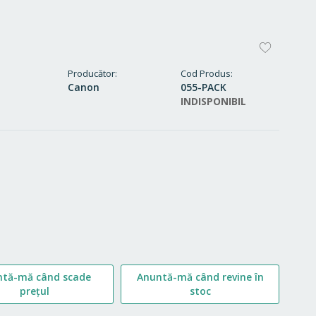
ADAUG
LA
Producător
Cod Produs
Canon
055-PACK
FAVORI
INDISPONIBIL
ntă-mă când scade
Anuntă-mă când revine în
prețul
stoc