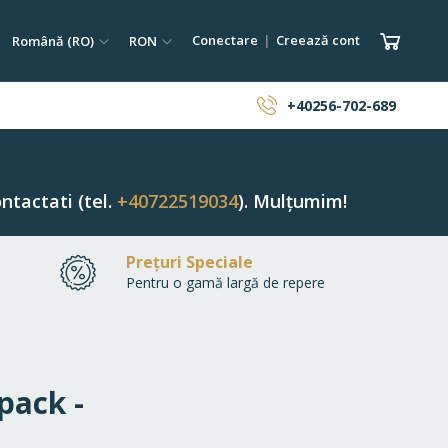
tare
Limba
Monedă
Coșul 
Conectare
Creează cont
Română (RO)
RON
ăutare
+40256-702-689
ntactati (tel.
+40722519034
). Mulțumim!
Prețuri Speciale
Pentru o gamă largă de repere
pack -