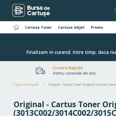
Navigați
la
Conținut
Pagina
Cartuse Toner
Cartuse Inkjet
Promo
principală
Finalizam in curand. Intre timp, daca n
Livrare Rapidă
Pentru comenzile din stoc
Pagina principală
Original - Cartus Toner Original 4-Colour C
Original - Cartus Toner Or
(3013C002/3014C002/3015C