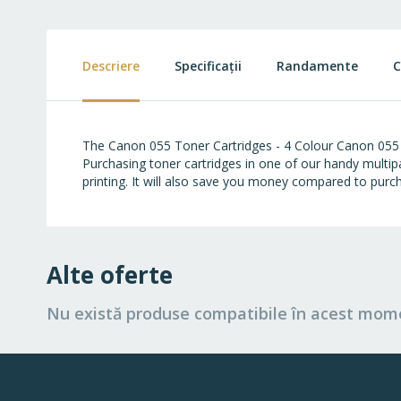
to
the
beginning
of
Descriere
Specificații
Randamente
C
the
images
gallery
The Canon 055 Toner Cartridges - 4 Colour Canon 055 Pr
Purchasing toner cartridges in one of our handy multip
printing. It will also save you money compared to purcha
Alte oferte
Nu există produse compatibile în acest mom