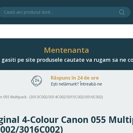
Cău
C
Mentenanta
u gasiti pe site produsele cautate va rugam sa ne co
Răspuns în 24 de ore
Ești nelămurit? Întreabă-ne
anon 055 Multipack - (3013C002/3014C002/3015C002/3016C002)
iginal 4-Colour Canon 055 Multi
002/3016C002)