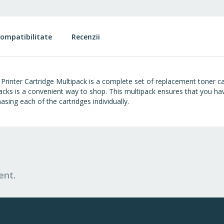
ompatibilitate
Recenzii
inter Cartridge Multipack is a complete set of replacement toner car
acks is a convenient way to shop. This multipack ensures that you h
sing each of the cartridges individually.
ent.