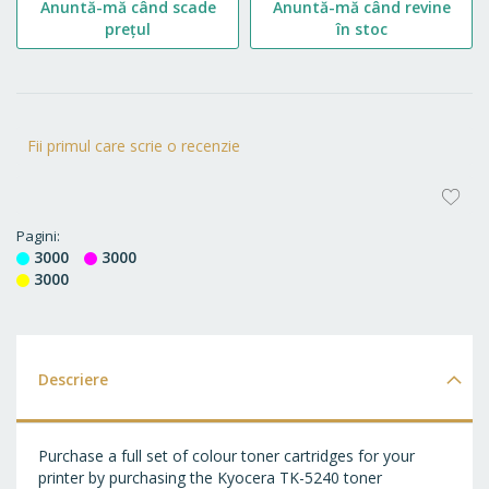
Anuntă-mă când scade
Anuntă-mă când revine
prețul
în stoc
Fii primul care scrie o recenzie
AD
LA
Pagini
3000
3000
FA
3000
Descriere
Purchase a full set of colour toner cartridges for your
printer by purchasing the Kyocera TK-5240 toner