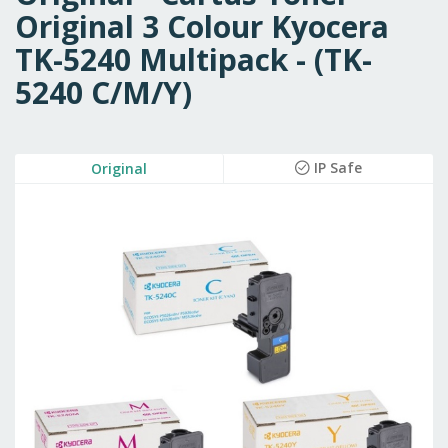
Original 3 Colour Kyocera
TK-5240 Multipack - (TK-
5240 C/M/Y)
Skip
IP Safe
Original
to
the
end
of
the
images
gallery