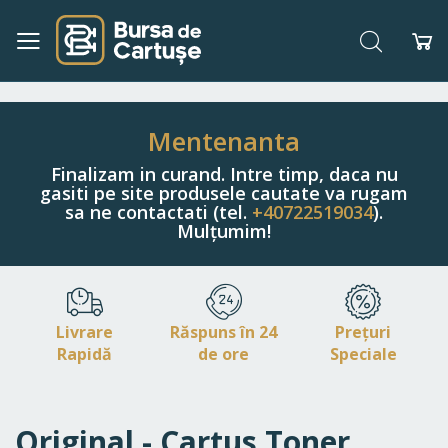
Căutare
Co
Navigați
la
Conținut
Mentenanta
Finalizam in curand. Intre timp, daca nu
gasiti pe site produsele cautate va rugam
sa ne contactati (tel.
+40722519034
).
Mulțumim!
Livrare
Răspuns în 24
Prețuri
Rapidă
de ore
Speciale
Original - Cartus Toner