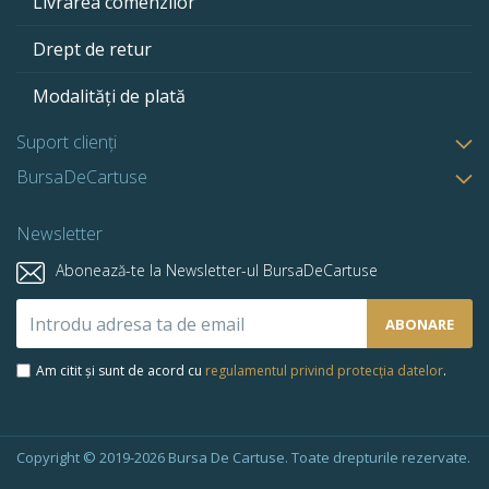
Livrarea comenzilor
Drept de retur
Modalități de plată
Suport clienți
BursaDeCartuse
Newsletter
Abonează-te la Newsletter-ul BursaDeCartuse
Abonează-
ABONARE
te
la
Am citit și sunt de acord cu
regulamentul privind protecția datelor
.
newsletter-
ul
nostru:
Copyright © 2019-2026 Bursa De Cartuse. Toate drepturile rezervate.