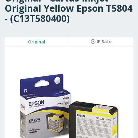
Original Yellow Epson T5804
- (C13T580400)
Skip
IP Safe
Original
to
the
end
of
the
images
gallery