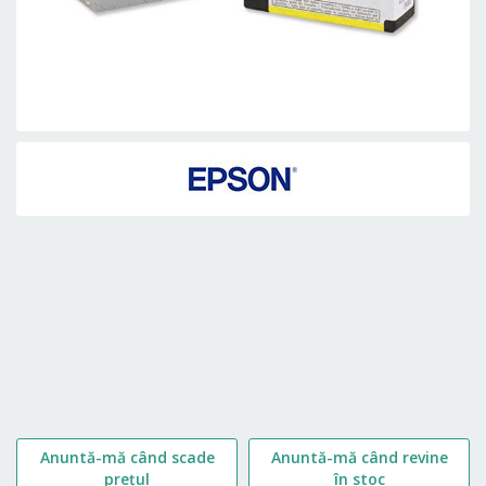
Skip
to
the
beginning
of
the
images
gallery
Anuntă-mă când scade
Anuntă-mă când revine
prețul
în stoc