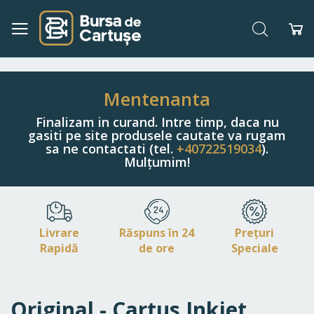
Căutare
Co
Navigați
la
Conținut
Mentenanta
Finalizam in curand. Intre timp, daca nu
gasiti pe site produsele cautate va rugam
sa ne contactati (tel.
+40722519034
).
Mulțumim!
Livrare
Răspuns în 24
Prețuri
Rapidă
de ore
Speciale
Original - Cartus Inkjet