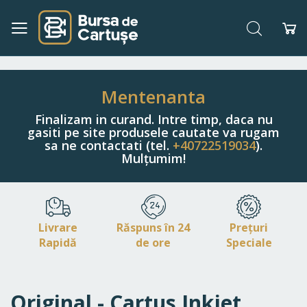
Căutare
Co
Navigați
la
Conținut
Mentenanta
Finalizam in curand. Intre timp, daca nu
gasiti pe site produsele cautate va rugam
sa ne contactati (tel.
+40722519034
).
Mulțumim!
Livrare
Răspuns în 24
Prețuri
Rapidă
de ore
Speciale
Original - Cartus Inkjet