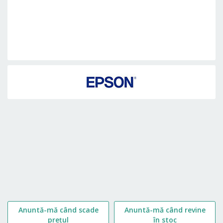
Skip
to
the
beginning
of
the
images
gallery
Anuntă-mă când scade
Anuntă-mă când revine
prețul
în stoc