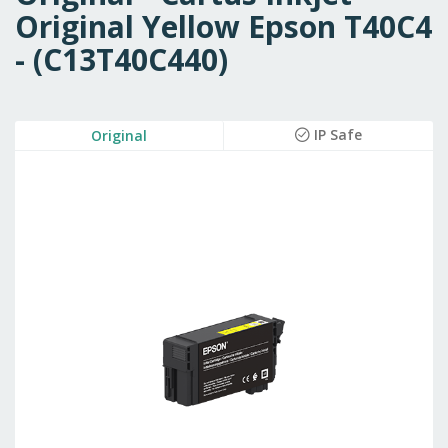
Original Yellow Epson T40C4
- (C13T40C440)
Skip
IP Safe
Original
to
the
end
of
the
images
gallery