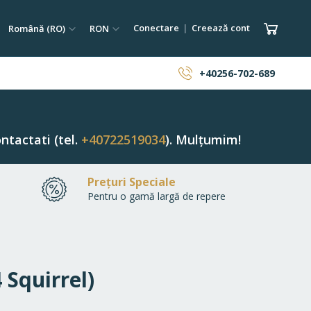
tare
Limba
Monedă
Coșul 
Conectare
Creează cont
Română (RO)
RON
ăutare
+40256-702-689
ntactati (tel.
+40722519034
). Mulțumim!
Prețuri Speciale
Pentru o gamă largă de repere
 Squirrel)