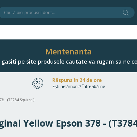
Cău
C
Mentenanta
u gasiti pe site produsele cautate va rugam sa ne co
Răspuns în 24 de ore
Ești nelămurit? Întreabă-ne
78 - (T3784 Squirrel)
iginal Yellow Epson 378 - (T3784