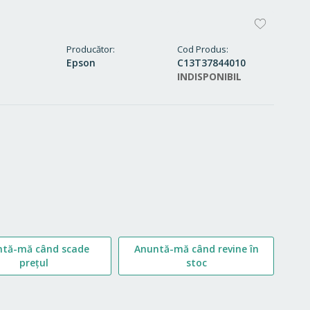
ADAUG
LA
Producător
Cod Produs
Epson
C13T37844010
FAVORI
INDISPONIBIL
ntă-mă când scade
Anuntă-mă când revine în
prețul
stoc