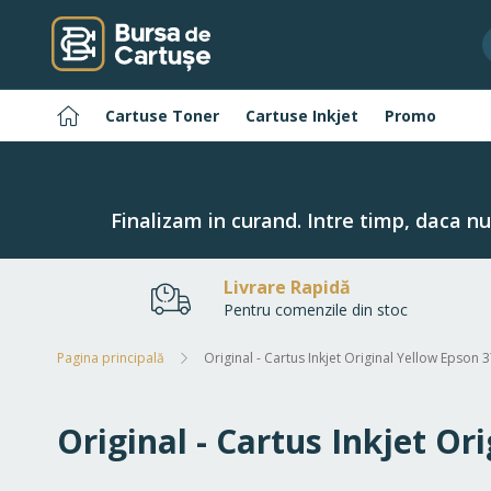
Navigați
la
Conținut
Pagina
Cartuse Toner
Cartuse Inkjet
Promo
principală
Finalizam in curand. Intre timp, daca n
Livrare Rapidă
Pentru comenzile din stoc
Pagina principală
Original - Cartus Inkjet Original Yellow Epson 3
Original - Cartus Inkjet Or