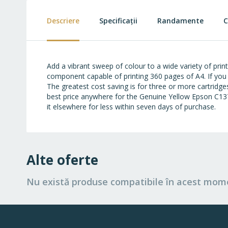
beginning
of
Descriere
Specificații
Randamente
C
the
images
gallery
Add a vibrant sweep of colour to a wide variety of prin
component capable of printing 360 pages of A4. If you 
The greatest cost saving is for three or more cartridg
best price anywhere for the Genuine Yellow Epson C13T3
it elsewhere for less within seven days of purchase.
Alte oferte
Nu există produse compatibile în acest mom