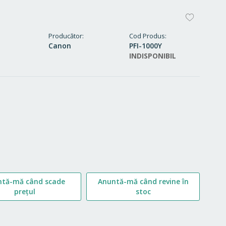
ADAUG
LA
Producător
Cod Produs
Canon
PFI-1000Y
FAVORI
INDISPONIBIL
ntă-mă când scade
Anuntă-mă când revine în
prețul
stoc