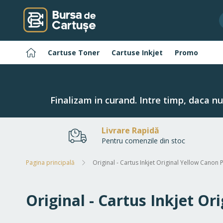
Navigați
la
Conținut
Pagina
Cartuse Toner
Cartuse Inkjet
Promo
principală
Finalizam in curand. Intre timp, daca n
Livrare Rapidă
Pentru comenzile din stoc
Pagina principală
Original - Cartus Inkjet Original Yellow Canon 
Original - Cartus Inkjet Or