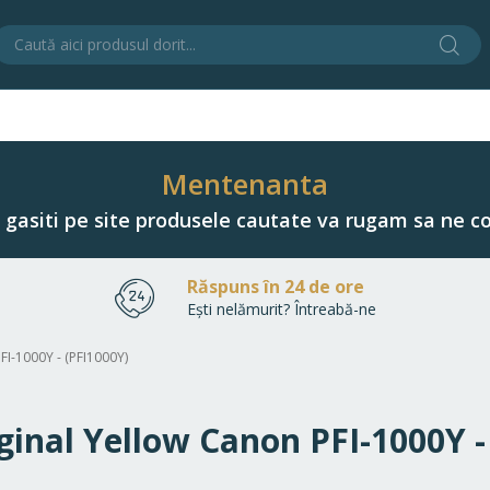
Cău
C
Mentenanta
u gasiti pe site produsele cautate va rugam sa ne co
Răspuns în 24 de ore
Ești nelămurit? Întreabă-ne
PFI-1000Y - (PFI1000Y)
iginal Yellow Canon PFI-1000Y -