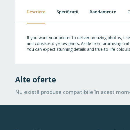
beginning
of
Descriere
Specificații
Randamente
C
the
images
gallery
If you want your printer to deliver amazing photos, us
and consistent yellow prints. Aside from promising uni
You can expect stunning details and true-to-life colou
Alte oferte
Nu există produse compatibile în acest mom