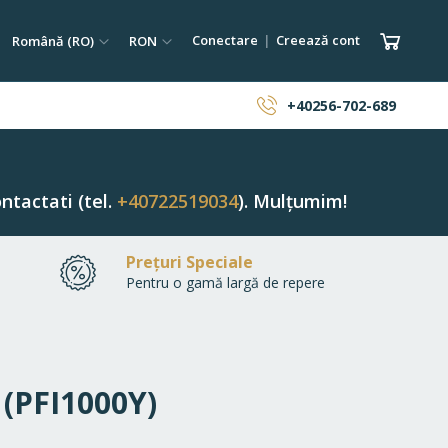
tare
Limba
Monedă
Coșul 
Conectare
Creează cont
Română (RO)
RON
ăutare
+40256-702-689
ntactati (tel.
+40722519034
). Mulțumim!
Prețuri Speciale
Pentru o gamă largă de repere
 (PFI1000Y)