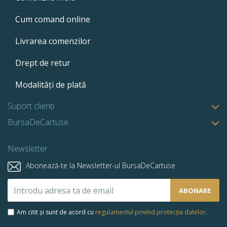
Cum comand online
Livrarea comenzilor
Drept de retur
Modalități de plată
Suport clienți
BursaDeCartuse
Newsletter
Abonează-te la Newsletter-ul BursaDeCartuse
Abonează-
ABONARE
te
la
Am citit și sunt de acord cu
regulamentul privind protecția datelor
.
newsletter-
ul