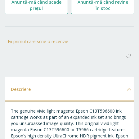
Anuntă-mă când scade
Anuntă-mă când revine
prețul
în stoc
Fii primul care scrie o recenzie
AD
LA
FA
Descriere
The genuine vivid light magenta Epson C13T596600 ink
cartridge works as part of an expanded ink set and brings
you unsurpassed image quality. This original vivid light
magenta Epson C13T596600 or T5966 cartridge features
Epson's high density UltraChrome HDR pigment ink. Epson