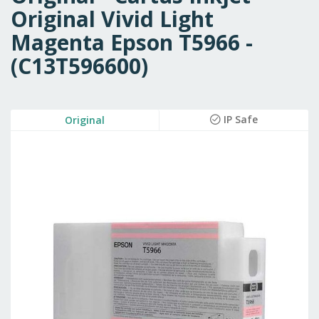
Original Vivid Light
Magenta Epson T5966 -
(C13T596600)
Skip
IP Safe
Original
to
the
end
of
the
images
gallery