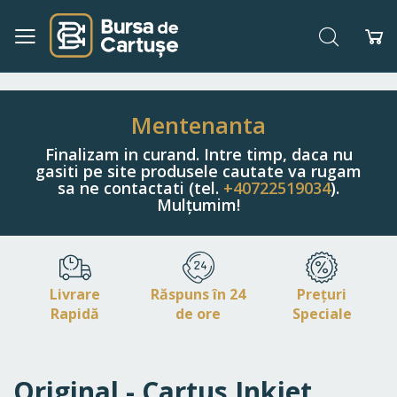
Căutare
Co
Navigați
la
Conținut
Mentenanta
Finalizam in curand. Intre timp, daca nu
gasiti pe site produsele cautate va rugam
sa ne contactati (tel.
+40722519034
).
Mulțumim!
Livrare
Răspuns în 24
Prețuri
Rapidă
de ore
Speciale
Original - Cartus Inkjet