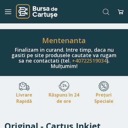
Căutare
Co
Navigați
la
Conținut
Mentenanta
Finalizam in curand. Intre timp, daca nu
gasiti pe site produsele cautate va rugam
sa ne contactati (tel.
+40722519034
).
Mulțumim!
Livrare
Răspuns în 24
Prețuri
Rapidă
de ore
Speciale
Original - Cartus Inkjet