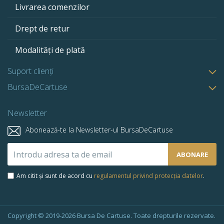
Livrarea comenzilor
Drept de retur
Modalități de plată
Suport clienți
BursaDeCartuse
Newsletter
Abonează-te la Newsletter-ul BursaDeCartuse
Abonează-
ABONARE
te
la
Am citit și sunt de acord cu
regulamentul privind protecția datelor
.
newsletter-
ul
nostru:
Copyright © 2019-2026 Bursa De Cartuse. Toate drepturile rezervate.