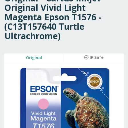
Original Vivid Light
Magenta Epson T1576 -
(C13T157640 Turtle
Ultrachrome)
Skip
IP Safe
Original
to
the
end
of
the
images
gallery