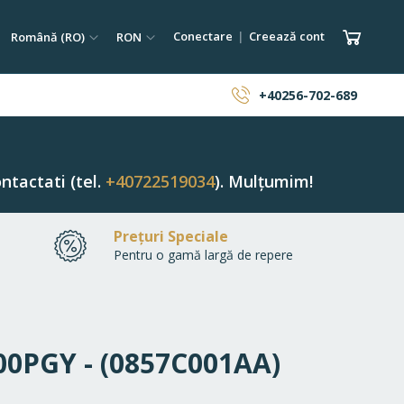
tare
Limba
Monedă
Coșul 
Conectare
Creează cont
Română (RO)
RON
ăutare
+40256-702-689
ntactati (tel.
+40722519034
). Mulțumim!
Prețuri Speciale
Pentru o gamă largă de repere
100PGY - (0857C001AA)