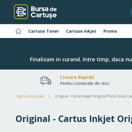
Navigați
la
Conținut
Pagina
Cartuse Toner
Cartuse Inkjet
Promo
principală
Finalizam in curand. Intre timp, daca n
Livrare Rapidă
Pentru comenzile din stoc
Pagina principală
Original - Cartus Inkjet Original Photo Grey 
Original - Cartus Inkjet O