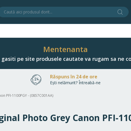
Cău
C
Mentenanta
u gasiti pe site produsele cautate va rugam sa ne co
Răspuns în 24 de ore
Ești nelămurit? Întreabă-ne
Canon PFI-1100PGY - (0857C001AA)
riginal Photo Grey Canon PFI-1