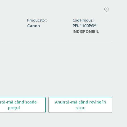
ADAUG
LA
Producător
Cod Produs
Canon
PFI-1100PGY
FAVORI
INDISPONIBIL
ntă-mă când scade
Anuntă-mă când revine în
prețul
stoc