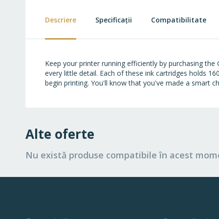
beginning
of
Descriere
Specificații
Compatibilitate
the
images
gallery
Keep your printer running efficiently by purchasing the
every little detail. Each of these ink cartridges holds 1
begin printing. You'll know that you've made a smart ch
Alte oferte
Nu există produse compatibile în acest mom