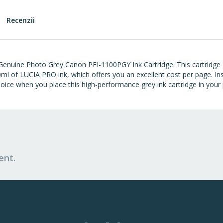
Recenzii
 Genuine Photo Grey Canon PFI-1100PGY Ink Cartridge. This cartridge g
60ml of LUCIA PRO ink, which offers you an excellent cost per page. Insta
oice when you place this high-performance grey ink cartridge in your p
ent.