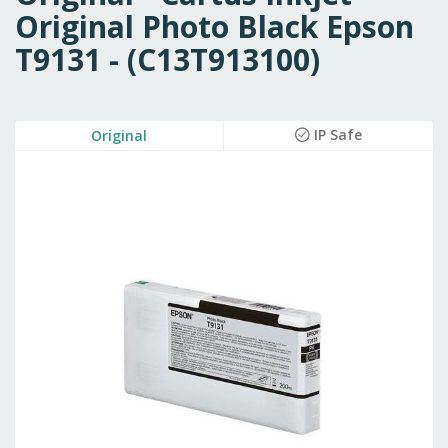
Original Photo Black Epson
T9131 - (C13T913100)
Skip
IP Safe
Original
to
the
end
of
the
images
gallery