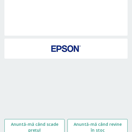
Skip
to
the
beginning
of
the
images
gallery
Anuntă-mă când scade
Anuntă-mă când revine
prețul
în stoc