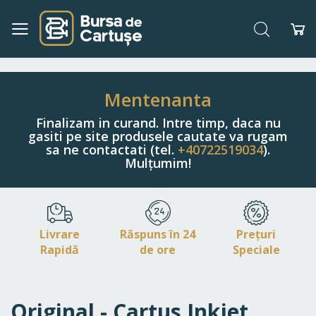
Căutare
Co
Navigați
la
Conținut
Mentenanta
Finalizam in curand. Intre timp, daca nu
gasiti pe site produsele cautate va rugam
sa ne contactati (tel.
+40722519034
).
Mulțumim!
Livrare
Răspuns în 24
Prețuri
Rapidă
de ore
Speciale
Original - Cartus Inkjet