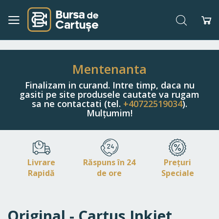
Căutare
Co
Navigați
la
Conținut
Mentenanta
Finalizam in curand. Intre timp, daca nu
gasiti pe site produsele cautate va rugam
sa ne contactati (tel.
+40722519034
).
Mulțumim!
Livrare
Răspuns în 24
Prețuri
Rapidă
de ore
Speciale
Original - Cartus Inkjet