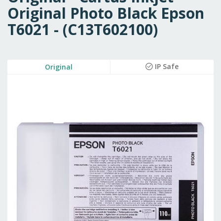
Original Photo Black Epson
T6021 - (C13T602100)
Skip
IP Safe
Original
to
the
end
of
the
images
gallery