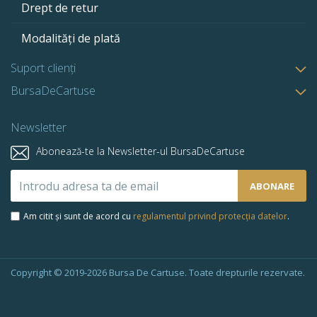
Drept de retur
Modalități de plată
Suport clienți
BursaDeCartuse
Newsletter
Abonează-te la Newsletter-ul BursaDeCartuse
Abonează-
ABONARE
te
la
Am citit și sunt de acord cu
regulamentul privind protecția datelor
.
newsletter-
ul
nostru:
Copyright © 2019-2026 Bursa De Cartuse. Toate drepturile rezervate.