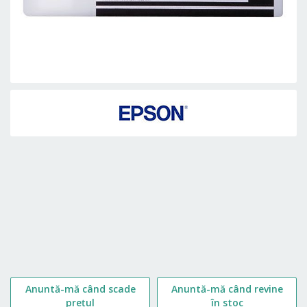
Skip
to
the
beginning
of
the
images
gallery
Anuntă-mă când scade
Anuntă-mă când revine
prețul
în stoc