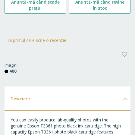
Anuntă-mă când scade
Anuntă-mă când revine
prețul
în stoc
Fii primul care scrie o recenzie
AD
LA
Imagini
400
FA
Descriere
You can easily produce lab-quality photos with the
genuine Epson T3361 photo black ink cartridge. The high
capacity Epson T3361 photo black cartridge features