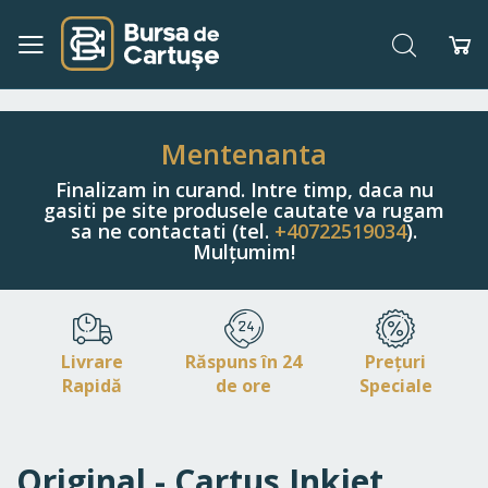
Căutare
Co
Navigați
la
Conținut
Mentenanta
Finalizam in curand. Intre timp, daca nu
gasiti pe site produsele cautate va rugam
sa ne contactati (tel.
+40722519034
).
Mulțumim!
Livrare
Răspuns în 24
Prețuri
Rapidă
de ore
Speciale
Original - Cartus Inkjet