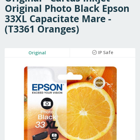
Original Photo Black Epson
33XL Capacitate Mare -
(T3361 Oranges)
Skip
IP Safe
Original
to
the
end
of
the
images
gallery