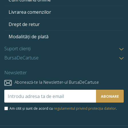
Livrarea comenzilor
Drept de retur
Modalități de plată
Suport clienți
BursaDeCartuse
Newsletter
Abonează-te la Newsletter-ul BursaDeCartuse
Abonează-
ABONARE
te
la
Am citit și sunt de acord cu
regulamentul privind protecția datelor
.
newsletter-
ul
nostru: