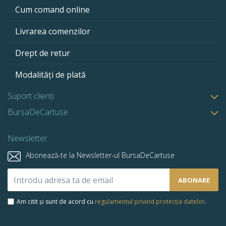
Cum comand online
Livrarea comenzilor
Drept de retur
Modalități de plată
Suport clienți
BursaDeCartuse
Newsletter
Abonează-te la Newsletter-ul BursaDeCartuse
Abonează-
ABONARE
te
la
Am citit și sunt de acord cu
regulamentul privind protecția datelor
.
newsletter-
ul
nostru: