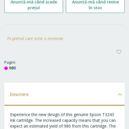
Anuntă-mă când scade
Anuntă-mă când revine
prețul
în stoc
Fii primul care scrie o recenzie
AD
LA
Pagini
980
FA
Descriere
Experience the new design of this genuine Epson T3243
ink cartridge. The increased capacity means that you can
expect an estimated yield of 980 from this cartridge. The