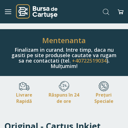
Căutare
Co
Navigați
la
Conținut
Mentenanta
Finalizam in curand. Intre timp, daca nu
gasiti pe site produsele cautate va rugam
sa ne contactati (tel.
+40722519034
).
Mulțumim!
Livrare
Răspuns în 24
Prețuri
Rapidă
de ore
Speciale
Original - Cartus Inkjet