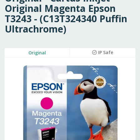
Original Magenta Epson
T3243 - (C13T324340 Puffin
Ultrachrome)
Skip
IP Safe
Original
to
the
end
of
the
images
gallery