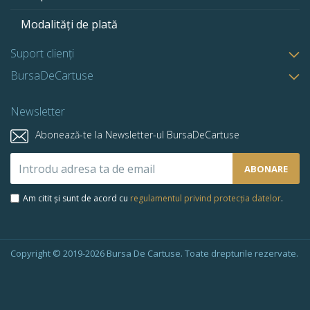
Modalități de plată
Suport clienți
BursaDeCartuse
Newsletter
Abonează-te la Newsletter-ul BursaDeCartuse
Abonează-
ABONARE
te
la
Am citit și sunt de acord cu
regulamentul privind protecția datelor
.
newsletter-
ul
nostru:
Copyright © 2019-2026 Bursa De Cartuse. Toate drepturile rezervate.