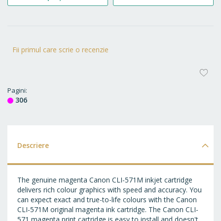
Fii primul care scrie o recenzie
AD
LA
Pagini
306
FA
Descriere
The genuine magenta Canon CLI-571M inkjet cartridge
delivers rich colour graphics with speed and accuracy. You
can expect exact and true-to-life colours with the Canon
CLI-571M original magenta ink cartridge. The Canon CLI-
571 magenta print cartridge is easy to install and doesn't