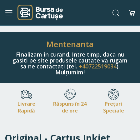
Căutare
Co
Navigați
la
Conținut
Mentenanta
Finalizam in curand. Intre timp, daca nu
gasiti pe site produsele cautate va rugam
sa ne contactati (tel.
+40722519034
).
Mulțumim!
Livrare
Răspuns în 24
Prețuri
Rapidă
de ore
Speciale
Original - Cartus Inkjet