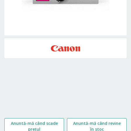
Skip
to
the
beginning
of
the
images
gallery
Anuntă-mă când scade
Anuntă-mă când revine
prețul
în stoc