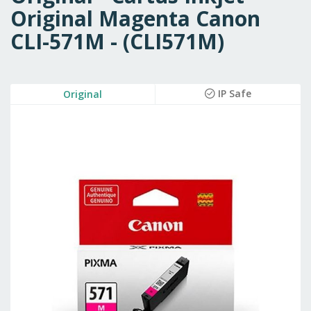
Original Magenta Canon
CLI-571M - (CLI571M)
Skip
IP Safe
Original
to
the
end
of
the
images
gallery