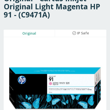
Original Light Magenta HP
91 - (C9471A)
Skip
IP Safe
Original
to
the
end
of
the
images
gallery