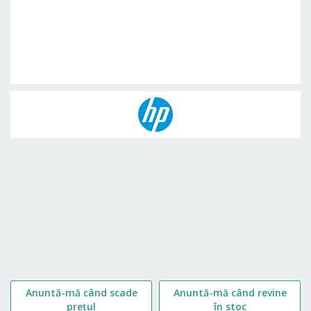
Skip
to
the
beginning
of
the
images
gallery
Anuntă-mă când scade
Anuntă-mă când revine
prețul
în stoc