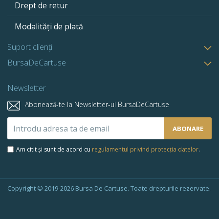
Drept de retur
Modalități de plată
Suport clienți
BursaDeCartuse
Newsletter
Abonează-te la Newsletter-ul BursaDeCartuse
Abonează-
ABONARE
te
la
Am citit și sunt de acord cu
regulamentul privind protecția datelor
.
newsletter-
ul
nostru:
Copyright © 2019-2026 Bursa De Cartuse. Toate drepturile rezervate.