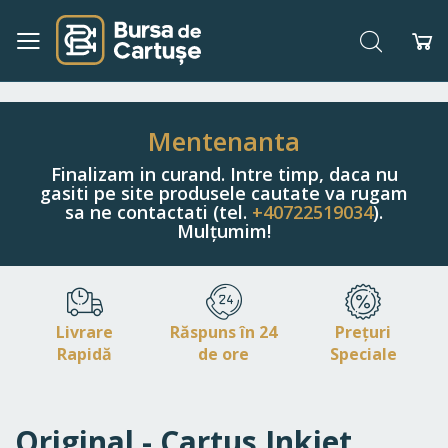
Căutare
Co
Navigați
la
Conținut
Mentenanta
Finalizam in curand. Intre timp, daca nu
gasiti pe site produsele cautate va rugam
sa ne contactati (tel.
+40722519034
).
Mulțumim!
Livrare
Răspuns în 24
Prețuri
Rapidă
de ore
Speciale
Original - Cartus Inkjet