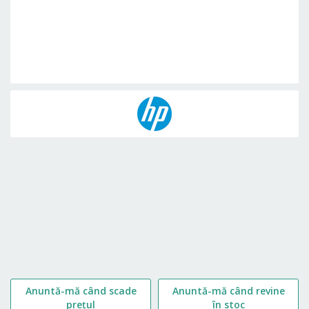
Skip
to
the
beginning
of
the
images
gallery
Anuntă-mă când scade
Anuntă-mă când revine
prețul
în stoc