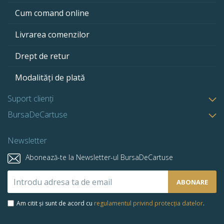
Cum comand online
Livrarea comenzilor
Drept de retur
Modalități de plată
Suport clienți
BursaDeCartuse
Newsletter
Abonează-te la Newsletter-ul BursaDeCartuse
Abonează-
ABONARE
te
la
Am citit și sunt de acord cu
regulamentul privind protecția datelor
.
newsletter-
ul