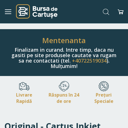
Căutare
Co
Navigați
la
Conținut
Mentenanta
Finalizam in curand. Intre timp, daca nu
gasiti pe site produsele cautate va rugam
sa ne contactati (tel.
+40722519034
).
Mulțumim!
Livrare
Răspuns în 24
Prețuri
Rapidă
de ore
Speciale
Original - Cartus Inkjet