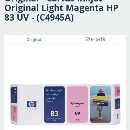
Original Light Magenta HP
83 UV - (C4945A)
Skip
IP Safe
Original
to
the
end
of
the
images
gallery