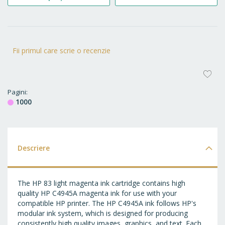
Fii primul care scrie o recenzie
AD
LA
Pagini
1000
FA
Descriere
The HP 83 light magenta ink cartridge contains high
quality HP C4945A magenta ink for use with your
compatible HP printer. The HP C4945A ink follows HP's
modular ink system, which is designed for producing
consistently high quality images, graphics, and text. Each