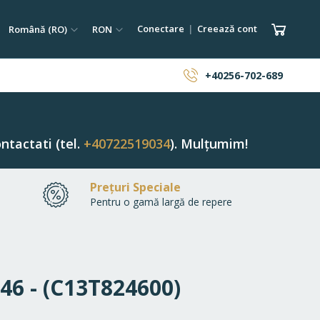
tare
Limba
Monedă
Coșul 
Conectare
Creează cont
Română (RO)
RON
ăutare
+40256-702-689
ntactati (tel.
+40722519034
). Mulțumim!
Prețuri Speciale
Pentru o gamă largă de repere
246 - (C13T824600)