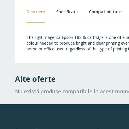
beginning
of
Descriere
Specificații
Compatibilitate
the
images
gallery
The light magenta Epson T8246 cartridge is one of a nu
colour needed to produce bright and clear printing every
home or office user, regardless of the type of printing
Alte oferte
Nu există produse compatibile în acest mom