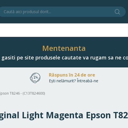
Cău
C
Mentenanta
u gasiti pe site produsele cautate va rugam sa ne co
Răspuns în 24 de ore
Ești nelămurit? Întreabă-ne
a Epson T8246 - (C13T824600)
riginal Light Magenta Epson T8