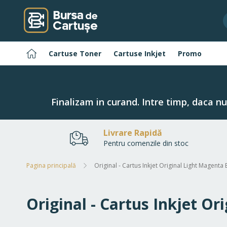
Navigați
la
Conținut
Pagina
Cartuse Toner
Cartuse Inkjet
Promo
principală
Finalizam in curand. Intre timp, daca n
Livrare Rapidă
Pentru comenzile din stoc
Pagina principală
Original - Cartus Inkjet Original Light Magent
Original - Cartus Inkjet O