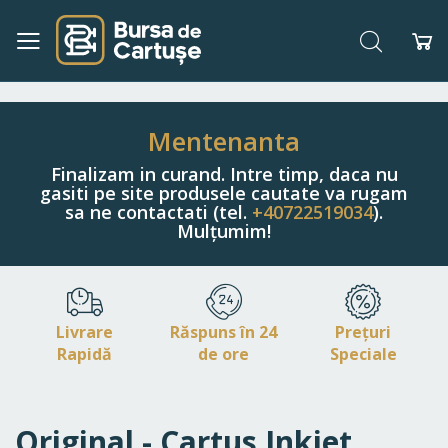
Căutare
Co
Navigați
la
Conținut
Mentenanta
Finalizam in curand. Intre timp, daca nu
gasiti pe site produsele cautate va rugam
sa ne contactati (tel.
+40722519034
).
Mulțumim!
Livrare
Răspuns în 24
Prețuri
Rapidă
de ore
Speciale
Original - Cartus Inkjet