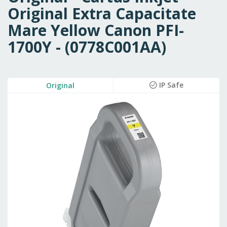
Original Extra Capacitate
Mare Yellow Canon PFI-
1700Y - (0778C001AA)
Skip
IP Safe
Original
to
the
end
of
the
images
gallery