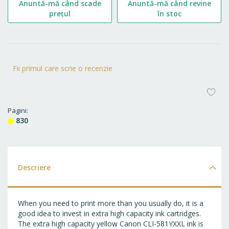
Anuntă-mă când scade
Anuntă-mă când revine
prețul
în stoc
Fii primul care scrie o recenzie
AD
LA
Pagini
830
FA
Descriere
When you need to print more than you usually do, it is a
good idea to invest in extra high capacity ink cartridges.
The extra high capacity yellow Canon CLI-581YXXL ink is