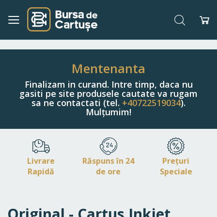
Căutare
Co
Navigați
la
Conținut
Mentenanta
Finalizam in curand. Intre timp, daca nu
gasiti pe site produsele cautate va rugam
sa ne contactati (tel.
+40722519034
).
Mulțumim!
Livrare
Răspuns în 24
Prețuri
Rapidă
de ore
Speciale
Original - Cartus Inkjet