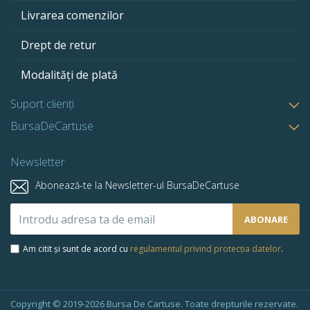
Livrarea comenzilor
Drept de retur
Modalități de plată
Suport clienți
BursaDeCartuse
Newsletter
Abonează-te la Newsletter-ul BursaDeCartuse
Abonează-
ABONARE
te
la
Am citit și sunt de acord cu
regulamentul privind protecția datelor
.
newsletter-
ul
nostru:
Copyright © 2019-2026 Bursa De Cartuse. Toate drepturile rezervate.