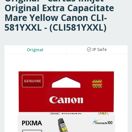
Original Extra Capacitate
Mare Yellow Canon CLI-
581YXXL - (CLI581YXXL)
Skip
IP Safe
Original
to
the
end
of
the
images
gallery