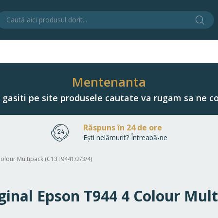
Cău
C
Mentenanta
u gasiti pe site produsele cautate va rugam sa ne co
Răspuns în 24 de ore
Ești nelămurit? Întreabă-ne
 Colour Multipack (C13T9441/2/3/4)
riginal Epson T944 4 Colour Mul