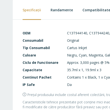
beginning
of
Specificații
Randamente
Compatibilitat
the
images
gallery
Specificații
OEM
C13T944140, C13T944240
Consumabil
Original
Tip Consumabil
Cartus Inkjet
Culoare
Negru, Cyan, Magenta, Gal
Ciclu de Functionare
Approx. 3,000 pages @ 5%
Capacitate
35.7ml x 1, 19.9ml x 3
Continut Pachet
Contains 1 x Black, 1 x Cy
IP Safe
Da
Prețul produsului include costul aferent colectării, t
Caracteristicile tehnice prezentate pot conţine mici ina
fi modificate de către producător fără preaviz sau pot 