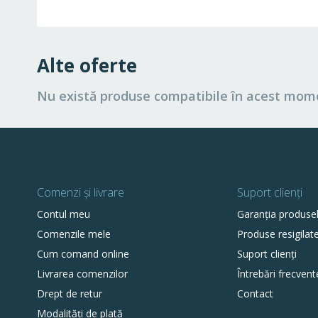
Alte oferte
Nu există produse compatibile în acest mom
Comenzi și livrare
Suport clienți
Contul meu
Garanția produse
Comenzile mele
Produse resigilat
Cum comand online
Suport clienți
Livrarea comenzilor
Întrebări frecvent
Drept de retur
Contact
Modalități de plată