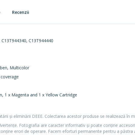
e
Recenzii
, C13T944340, C13T944440
ben, Multicolor
 coverage
an, 1 x Magenta and 1 x Yellow Cartridge
ratării și eliminării DEEE. Colectarea acestor produse se realizează în m
dvertenţe. Fotografia are caracter informativ şi poate conţine accesori
conţine erori de operare. Facem eforturi permanente pentru a păstra a