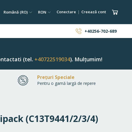
tare
Limba
Monedă
Coșul 
Conectare
Creează cont
Română (RO)
RON
ăutare
+40256-702-689
ntactati (tel.
+40722519034
). Mulțumim!
Prețuri Speciale
Pentru o gamă largă de repere
tipack (C13T9441/2/3/4)