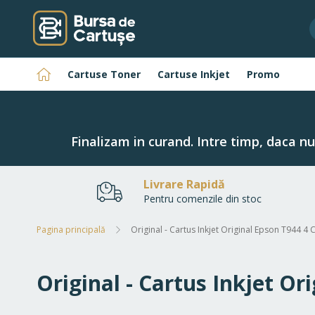
Navigați
la
Conținut
Pagina
Cartuse Toner
Cartuse Inkjet
Promo
principală
Finalizam in curand. Intre timp, daca n
Livrare Rapidă
Pentru comenzile din stoc
Pagina principală
Original - Cartus Inkjet Original Epson T944 4
Original - Cartus Inkjet O