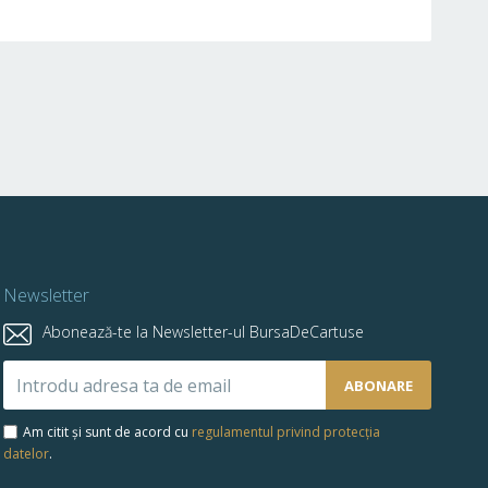
Newsletter
Abonează-te la Newsletter-ul BursaDeCartuse
Abonează-
ABONARE
te
la
Am citit și sunt de acord cu
regulamentul privind protecția
newsletter-
datelor
.
ul
nostru: