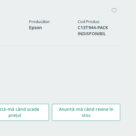
ADAUG
LA
Producător
Cod Produs
Epson
C13T944-PACK
FAVORI
INDISPONIBIL
ntă-mă când scade
Anuntă-mă când revine în
prețul
stoc