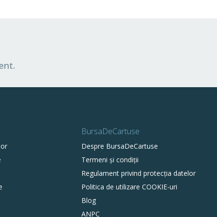
ent.
BursaDeCartuse
lor
Despre BursaDeCartuse
e
Termeni și condiții
Regulament privind protecția datelor
e
Politica de utilizare COOKIE-uri
Blog
ANPC