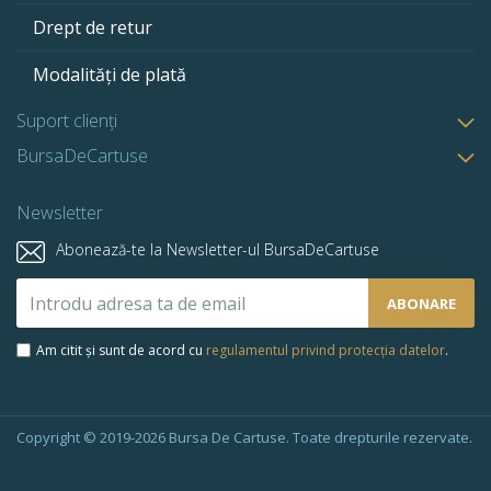
Drept de retur
Modalități de plată
Suport clienți
BursaDeCartuse
Newsletter
Abonează-te la Newsletter-ul BursaDeCartuse
Abonează-
ABONARE
te
la
Am citit și sunt de acord cu
regulamentul privind protecția datelor
.
newsletter-
ul
nostru:
Copyright © 2019-2026 Bursa De Cartuse. Toate drepturile rezervate.