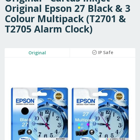
Original Epson 27 Black & 3
Colour Multipack (T2701 &
T2705 Alarm Clock)
Skip
IP Safe
Original
to
the
end
of
the
images
gallery