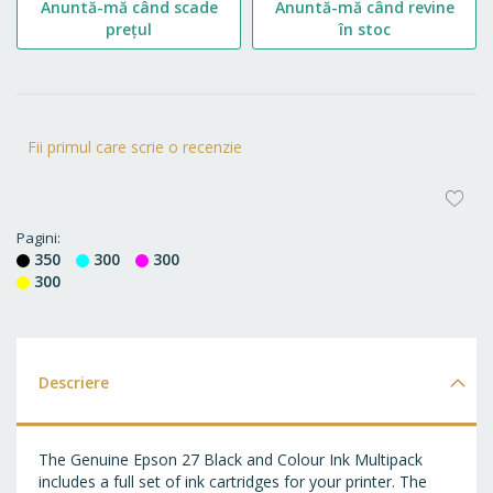
Anuntă-mă când scade
Anuntă-mă când revine
prețul
în stoc
Fii primul care scrie o recenzie
AD
LA
Pagini
350
300
300
FA
300
Descriere
The Genuine Epson 27 Black and Colour Ink Multipack
includes a full set of ink cartridges for your printer. The