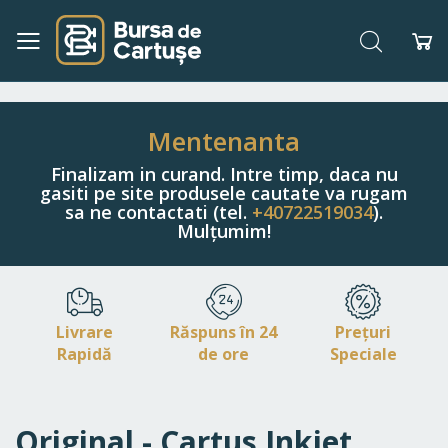
Căutare
Co
Navigați
la
Conținut
Mentenanta
Finalizam in curand. Intre timp, daca nu
gasiti pe site produsele cautate va rugam
sa ne contactati (tel.
+40722519034
).
Mulțumim!
Livrare
Răspuns în 24
Prețuri
Rapidă
de ore
Speciale
Original - Cartus Inkjet