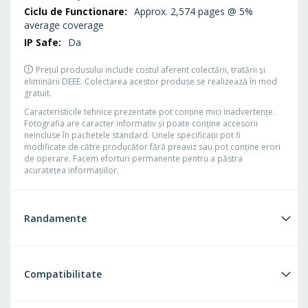
Approx. 2,574 pages @ 5%
average coverage
Da
Prețul produsului include costul aferent colectării, tratării și
eliminării DEEE. Colectarea acestor produse se realizează în mod
gratuit.
Caracteristicile tehnice prezentate pot conţine mici inadvertenţe.
Fotografia are caracter informativ şi poate conţine accesorii
neincluse în pachetele standard. Unele specificaţii pot fi
modificate de către producător fără preaviz sau pot conţine erori
de operare. Facem eforturi permanente pentru a păstra
acurateţea informaţiilor.
Randamente
Compatibilitate