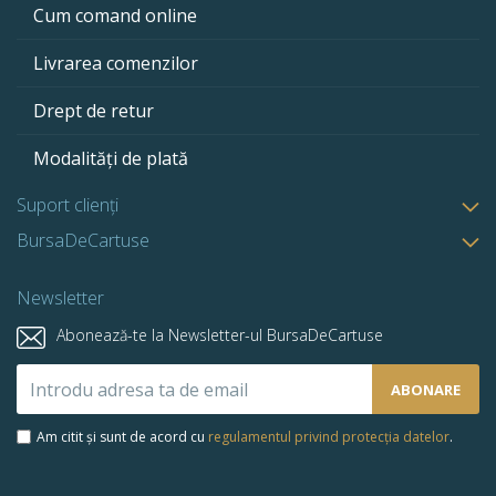
Cum comand online
Livrarea comenzilor
Drept de retur
Modalități de plată
Suport clienți
BursaDeCartuse
Newsletter
Abonează-te la Newsletter-ul BursaDeCartuse
Abonează-
ABONARE
te
la
Am citit și sunt de acord cu
regulamentul privind protecția datelor
.
newsletter-
ul
nostru: