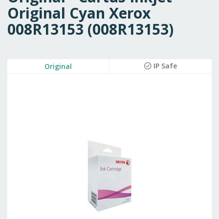
Original Cyan Xerox
008R13153 (008R13153)
Skip
IP Safe
Original
to
the
end
of
the
images
gallery