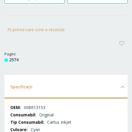
Fii primul care scrie o recenzie
AD
LA
Pagini
2574
FA
Specificații
Specificații
008R13153
Original
Cartus Inkjet
Cyan