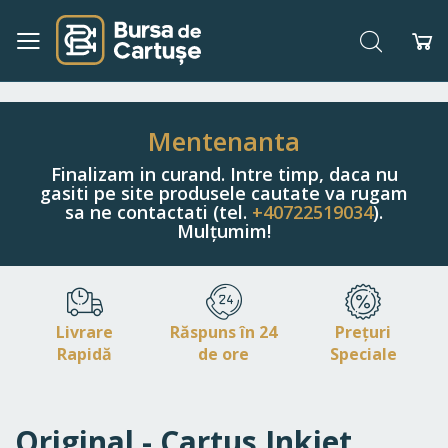
Căutare
Co
Navigați
la
Conținut
Mentenanta
Finalizam in curand. Intre timp, daca nu
gasiti pe site produsele cautate va rugam
sa ne contactati (tel.
+40722519034
).
Mulțumim!
Livrare
Răspuns în 24
Prețuri
Rapidă
de ore
Speciale
Original - Cartus Inkjet