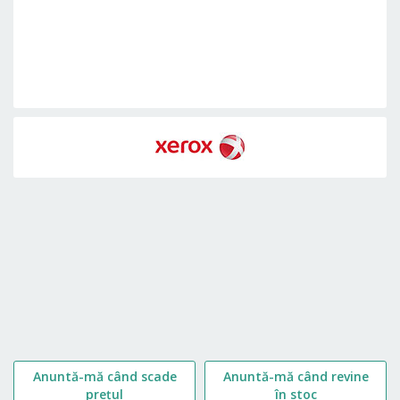
Skip
to
the
beginning
of
the
images
gallery
Anuntă-mă când scade
Anuntă-mă când revine
prețul
în stoc