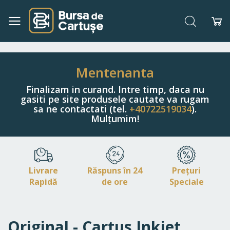
Căutare
Co
Navigați
la
Conținut
Mentenanta
Finalizam in curand. Intre timp, daca nu
gasiti pe site produsele cautate va rugam
sa ne contactati (tel.
+40722519034
).
Mulțumim!
Livrare
Răspuns în 24
Prețuri
Rapidă
de ore
Speciale
Original - Cartus Inkjet