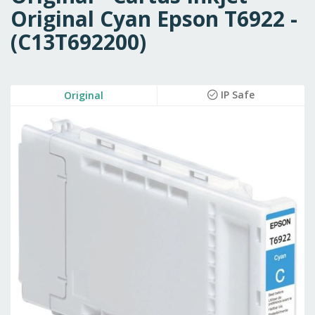
Original Cyan Epson T6922 -
(C13T692200)
Skip
IP Safe
Original
to
the
end
of
the
images
gallery