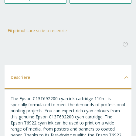
Fii primul care scrie o recenzie
AD
LA
FA
Descriere
The Epson C13T692200 cyan ink cartridge 110ml is
specially formulated to meet the demands of professional
printing projects. You can expect rich cyan colours from
this genuine Epson C13T692200 cyan cartridge. The
Epson T6922 cyan ink can be used to print on a wide
range of media, from posters and banners to coated
paper. Thanks to its fast-drying quality, the Epson T6922