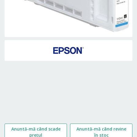
Skip
to
the
beginning
of
the
images
gallery
Anuntă-mă când scade
Anuntă-mă când revine
prețul
în stoc