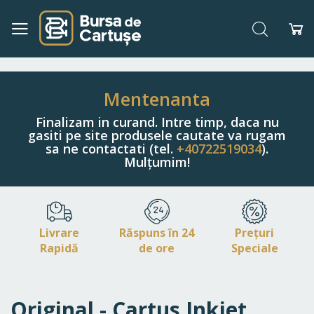
Căutare
Co
Navigați
la
Conținut
Mentenanta
Finalizam in curand. Intre timp, daca nu
gasiti pe site produsele cautate va rugam
sa ne contactati (tel.
+40722519034
).
Mulțumim!
Livrare
Răspuns în 24
Prețuri
Rapidă
de ore
Speciale
Original - Cartus Inkjet