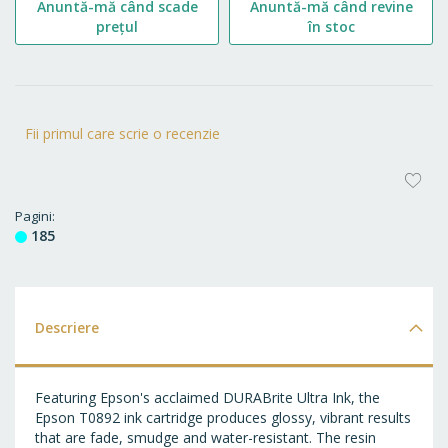
Anuntă-mă când scade
Anuntă-mă când revine
prețul
în stoc
Fii primul care scrie o recenzie
AD
LA
Pagini
185
FA
Descriere
Featuring Epson's acclaimed DURABrite Ultra Ink, the
Epson T0892 ink cartridge produces glossy, vibrant results
that are fade, smudge and water-resistant. The resin