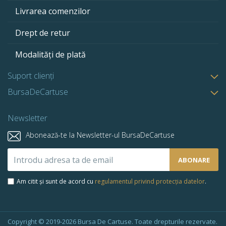
Livrarea comenzilor
Drept de retur
Modalități de plată
Suport clienți
BursaDeCartuse
Newsletter
Abonează-te la Newsletter-ul BursaDeCartuse
Abonează-
ABONARE
te
la
Am citit și sunt de acord cu
regulamentul privind protecția datelor
.
newsletter-
ul
nostru:
Copyright © 2019-2026 Bursa De Cartuse. Toate drepturile rezervate.