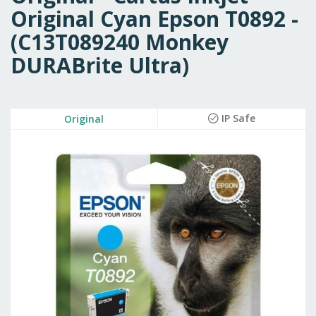
Original Cyan Epson T0892 -
(C13T089240 Monkey
DURABrite Ultra)
Skip
IP Safe
Original
to
the
end
of
the
images
gallery