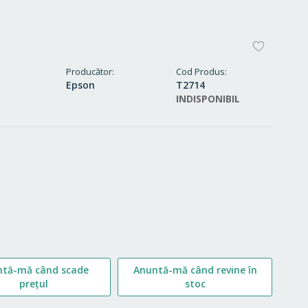
ADAUG
LA
Producător
Cod Produs
Epson
T2714
FAVORI
INDISPONIBIL
ntă-mă când scade
Anuntă-mă când revine în
prețul
stoc