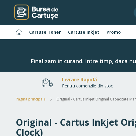
Navigați
la
Conținut
Pagina
Cartuse Toner
Cartuse Inkjet
Promo
principală
Finalizam in curand. Intre timp, daca n
Livrare Rapidă
Pentru comenzile din stoc
Pagina principală
Original - Cartus Inkjet Original Capacitate M
Original - Cartus Inkjet O
Clock)