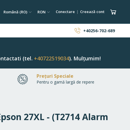
tare
Limba
Monedă
Coșul 
Conectare
Creează cont
Română (RO)
RON
ăutare
+40256-702-689
ntactati (tel.
+40722519034
). Mulțumim!
Prețuri Speciale
Pentru o gamă largă de repere
 Epson 27XL - (T2714 Alarm