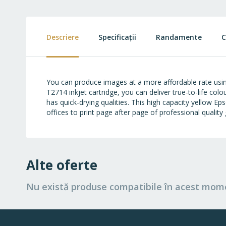
to
the
beginning
of
Descriere
Specificații
Randamente
C
the
images
gallery
You can produce images at a more affordable rate usin
T2714 inkjet cartridge, you can deliver true-to-life co
has quick-drying qualities. This high capacity yellow Ep
offices to print page after page of professional quality 
Alte oferte
Nu există produse compatibile în acest mom