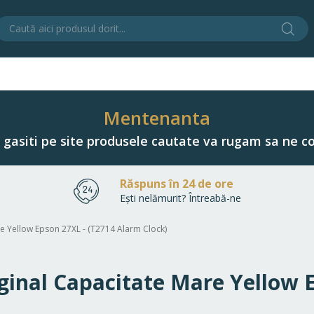
Cău
C
Mentenanta
u gasiti pe site produsele cautate va rugam sa ne co
Răspuns în 24 de ore
Ești nelămurit? Întreabă-ne
are Yellow Epson 27XL - (T2714 Alarm Clock)
riginal Capacitate Mare Yellow