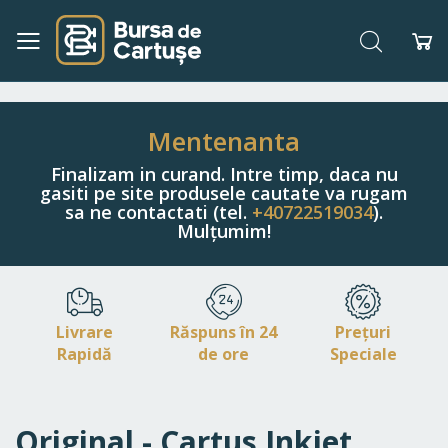
Căutare
Co
Navigați
la
Conținut
Mentenanta
Finalizam in curand. Intre timp, daca nu
gasiti pe site produsele cautate va rugam
sa ne contactati (tel.
+40722519034
).
Mulțumim!
Livrare
Răspuns în 24
Prețuri
Rapidă
de ore
Speciale
Original - Cartus Inkjet