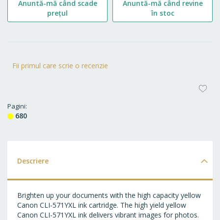
Anuntă-mă când scade
Anuntă-mă când revine
prețul
în stoc
Fii primul care scrie o recenzie
AD
LA
Pagini
680
FA
Descriere
Brighten up your documents with the high capacity yellow
Canon CLI-571YXL ink cartridge. The high yield yellow
Canon CLI-571YXL ink delivers vibrant images for photos.