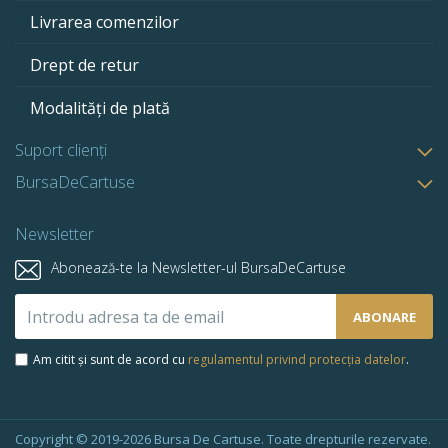
Livrarea comenzilor
Drept de retur
Modalități de plată
Suport clienți
BursaDeCartuse
Newsletter
Abonează-te la Newsletter-ul BursaDeCartuse
Abonează-
ABONARE
te
la
Am citit și sunt de acord cu
regulamentul privind protecția datelor
.
newsletter-
ul
nostru:
Copyright © 2019-2026 Bursa De Cartuse. Toate drepturile rezervate.