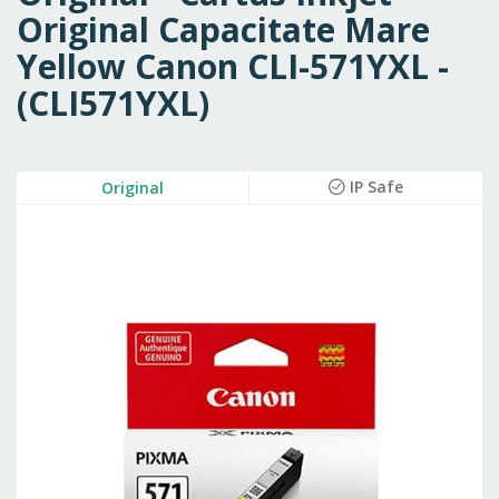
Original Capacitate Mare
Yellow Canon CLI-571YXL -
(CLI571YXL)
Skip
IP Safe
Original
to
the
end
of
the
images
gallery