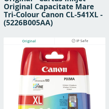
Original Capacitate Mare
Tri-Colour Canon CL-541XL -
(5226B005AA)
Skip
IP Safe
Original
to
the
end
of
the
images
gallery