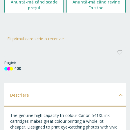
Anuntă-mă când scade
Anuntă-mă când revine
prețul
în stoc
Fii primul care scrie o recenzie
AD
LA
Pagini
400
FA
Descriere
The genuine high capacity tri-colour Canon 541XL ink
cartridges makes great colour printing a whole lot
cheaper. Designed to print eye-catching photos with vivid