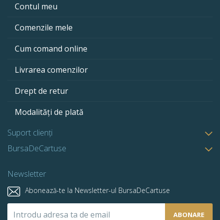
Contul meu
Comenzile mele
Cum comand online
Livrarea comenzilor
Drept de retur
Modalități de plată
Suport clienți
BursaDeCartuse
Newsletter
Abonează-te la Newsletter-ul BursaDeCartuse
Abonează-
ABONARE
te