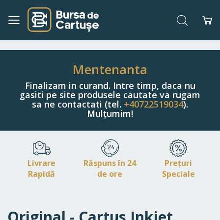
Căutare
Co
Navigați
la
Conținut
Mentenanta
Finalizam in curand. Intre timp, daca nu
gasiti pe site produsele cautate va rugam
sa ne contactati (tel.
+40722519034
).
Mulțumim!
Livrare
Răspuns în 24
Prețuri
Rapidă
de ore
Speciale
Original - Cartus Inkjet