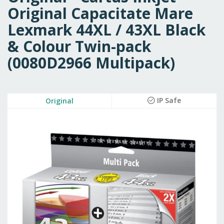
Original Capacitate Mare
Lexmark 44XL / 43XL Black
& Colour Twin-pack
(0080D2966 Multipack)
Skip
IP Safe
Original
to
the
end
of
the
images
gallery