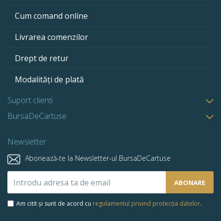
Cum comand online
Livrarea comenzilor
Drept de retur
Modalități de plată
Suport clienți
BursaDeCartuse
Newsletter
Abonează-te la Newsletter-ul BursaDeCartuse
Abonează-
ABONARE
te
la
Am citit și sunt de acord cu
regulamentul privind protecția datelor
.
newsletter-
ul