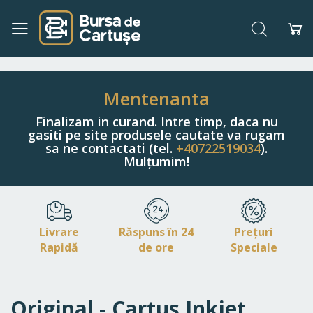
Căutare
Co
Navigați
la
Conținut
Mentenanta
Finalizam in curand. Intre timp, daca nu
gasiti pe site produsele cautate va rugam
sa ne contactati (tel.
+40722519034
).
Mulțumim!
Livrare
Răspuns în 24
Prețuri
Rapidă
de ore
Speciale
Original - Cartus Inkjet