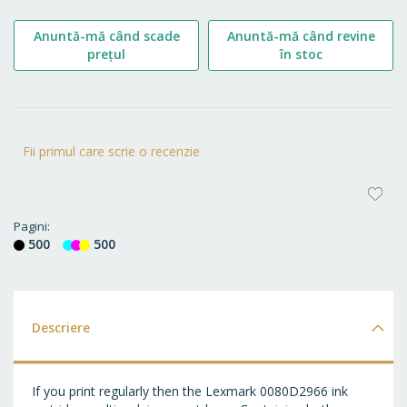
Anuntă-mă când scade
Anuntă-mă când revine
prețul
în stoc
Fii primul care scrie o recenzie
AD
LA
Pagini
500
500
FA
Descriere
If you print regularly then the Lexmark 0080D2966 ink