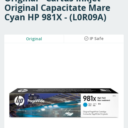
Original Capacitate Mare
Cyan HP 981X - (L0R09A)
Skip
IP Safe
Original
to
the
end
of
the
images
gallery