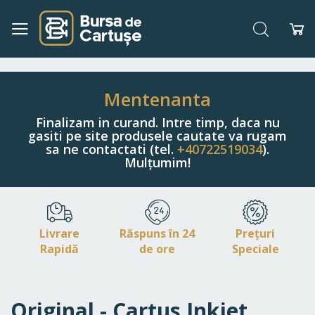
Căutare
Co
Navigați
la
Conținut
Mentenanta
Finalizam in curand. Intre timp, daca nu
gasiti pe site produsele cautate va rugam
sa ne contactati (tel.
+40722519034
).
Mulțumim!
Livrare
Răspuns în 24
Prețuri
Rapidă
de ore
Speciale
Original - Cartus Inkjet