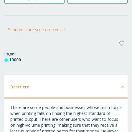
Fii primul care scrie o recenzie
AD
LA
Pagini
10000
FA
Descriere
There are some people and businesses whose main focus
when printing falls on finding the highest standard of
printed output. There are other users who want to focus
on high-volume printing, making sure that they receive a
large number of printed pages for their money. However,