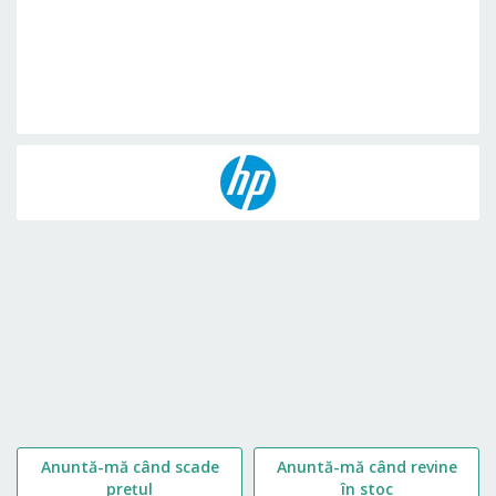
Skip
to
the
beginning
of
the
images
gallery
Anuntă-mă când scade
Anuntă-mă când revine
prețul
în stoc