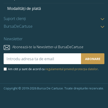
Modalități de plată
Suport clienți
BursaDeCartuse
Newsletter
Abonează-te la Newsletter-ul BursaDeCartuse
Abonează-
ABONARE
te
la
Am citit și sunt de acord cu
regulamentul privind protecția datelor
.
newsletter-
ul
nostru:
Copyright © 2019-2026 Bursa De Cartuse. Toate drepturile rezervate.