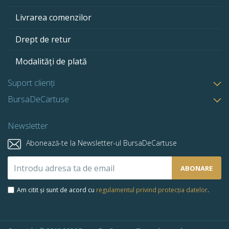
Livrarea comenzilor
Drept de retur
Modalități de plată
Suport clienți
BursaDeCartuse
Newsletter
Abonează-te la Newsletter-ul BursaDeCartuse
Abonează-
ABONARE
te
la
Am citit și sunt de acord cu
regulamentul privind protecția datelor
.
newsletter-
ul
nostru: