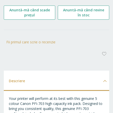
Anuntă-mă când scade
Anuntă-mă când revine
prețul
în stoc
Fii primul care scrie o recenzie
AD
LA
FA
Descriere
Your printer will perform at its best with this genuine 5
colour Canon PFI-703 high capacity ink pack. Designed to
bring you consistent quality, this genuine PFI-703