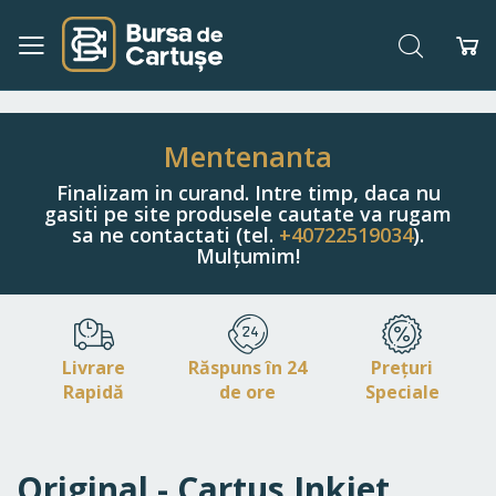
Căutare
Co
Navigați
la
Conținut
Mentenanta
Finalizam in curand. Intre timp, daca nu
gasiti pe site produsele cautate va rugam
sa ne contactati (tel.
+40722519034
).
Mulțumim!
Livrare
Răspuns în 24
Prețuri
Rapidă
de ore
Speciale
Original - Cartus Inkjet