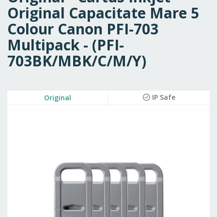
Original Capacitate Mare 5
Colour Canon PFI-703
Multipack - (PFI-
703BK/MBK/C/M/Y)
Skip
IP Safe
Original
to
the
end
of
the
images
gallery