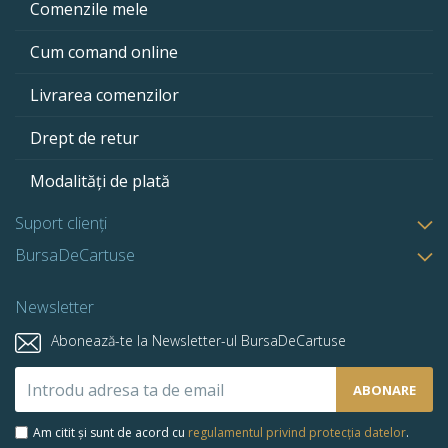
Comenzile mele
Cum comand online
Livrarea comenzilor
Drept de retur
Modalități de plată
Suport clienți
BursaDeCartuse
Newsletter
Abonează-te la Newsletter-ul BursaDeCartuse
Abonează-
ABONARE
te
la
Am citit și sunt de acord cu
regulamentul privind protecția datelor
.
newsletter-