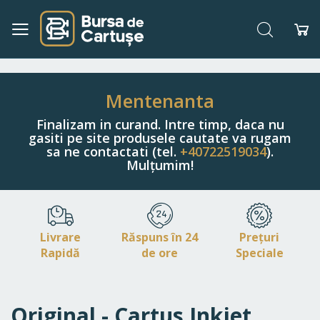
Căutare
Co
Navigați
la
Conținut
Mentenanta
Finalizam in curand. Intre timp, daca nu
gasiti pe site produsele cautate va rugam
sa ne contactati (tel.
+40722519034
).
Mulțumim!
Livrare
Răspuns în 24
Prețuri
Rapidă
de ore
Speciale
Original - Cartus Inkjet