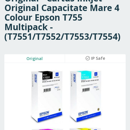
Original Capacitate Mare 4
Colour Epson T755
Multipack -
(T7551/T7552/T7553/T7554)
Skip
IP Safe
Original
to
the
end
of
the
images
gallery