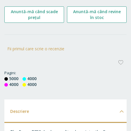
Anuntă-mă când scade
Anuntă-mă când revine
prețul
în stoc
Fii primul care scrie o recenzie
AD
LA
Pagini
5000
4000
FA
4000
4000
Descriere