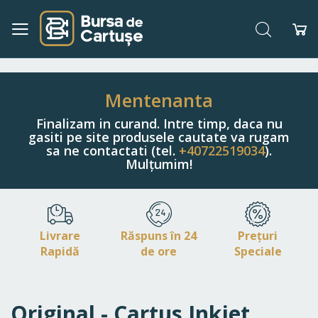
Căutare
Co
Navigați
la
Conținut
Mentenanta
Finalizam in curand. Intre timp, daca nu
gasiti pe site produsele cautate va rugam
sa ne contactati (tel.
+40722519034
).
Mulțumim!
Livrare
Răspuns în 24
Prețuri
Rapidă
de ore
Speciale
Original - Cartus Inkjet