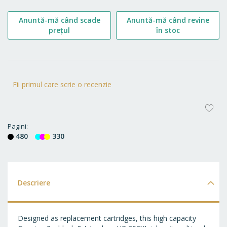
Anuntă-mă când scade
Anuntă-mă când revine
prețul
în stoc
Fii primul care scrie o recenzie
AD
LA
Pagini
480
330
FA
Descriere
Designed as replacement cartridges, this high capacity