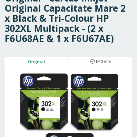
Original Capacitate Mare 2
x Black & Tri-Colour HP
302XL Multipack - (2 x
F6U68AE & 1 x F6U67AE)
Skip
IP Safe
Original
to
the
end
of
the
images
gallery