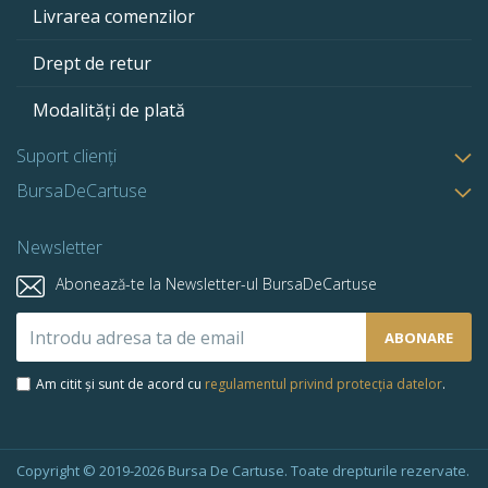
Livrarea comenzilor
Drept de retur
Modalități de plată
Suport clienți
BursaDeCartuse
Newsletter
Abonează-te la Newsletter-ul BursaDeCartuse
Abonează-
ABONARE
te
la
Am citit și sunt de acord cu
regulamentul privind protecția datelor
.
newsletter-
ul
nostru:
Copyright © 2019-2026 Bursa De Cartuse. Toate drepturile rezervate.