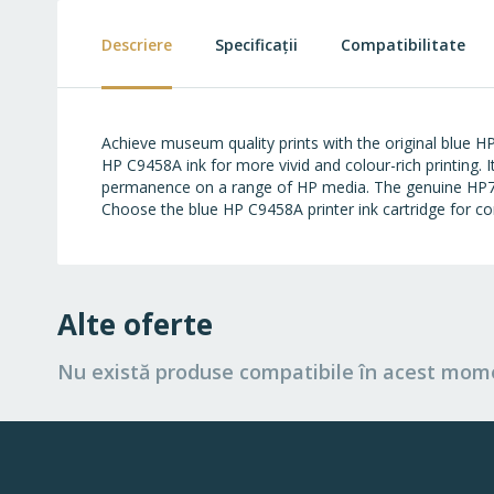
beginning
of
Descriere
Specificații
Compatibilitate
the
images
gallery
Achieve museum quality prints with the original blue HP
HP C9458A ink for more vivid and colour-rich printing. 
permanence on a range of HP media. The genuine HP70 b
Choose the blue HP C9458A printer ink cartridge for con
Alte oferte
Nu există produse compatibile în acest mom