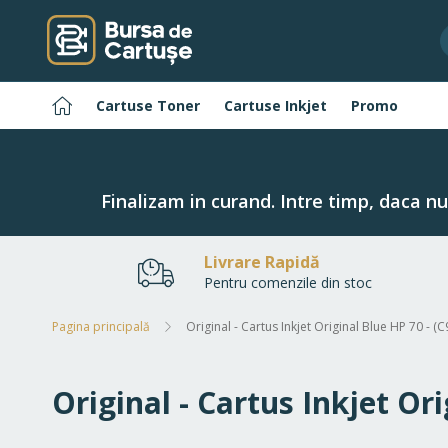
Navigați
la
Conținut
Pagina
Cartuse Toner
Cartuse Inkjet
Promo
principală
Finalizam in curand. Intre timp, daca n
Livrare Rapidă
Pentru comenzile din stoc
Pagina principală
Original - Cartus Inkjet Original Blue HP 70 - (
Original - Cartus Inkjet Or