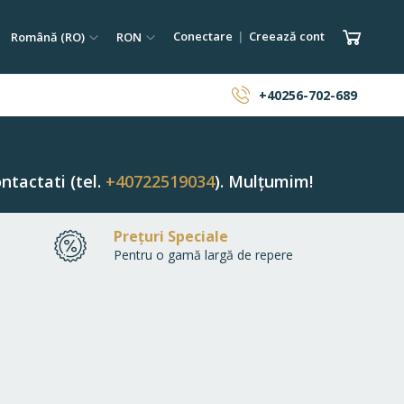
tare
Limba
Monedă
Coșul 
Conectare
Creează cont
Română (RO)
RON
ăutare
+40256-702-689
ntactati (tel.
+40722519034
). Mulțumim!
Prețuri Speciale
Pentru o gamă largă de repere