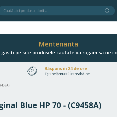
Cău
C
Mentenanta
u gasiti pe site produsele cautate va rugam sa ne co
Răspuns în 24 de ore
Ești nelămurit? Întreabă-ne
C9458A)
iginal Blue HP 70 - (C9458A)