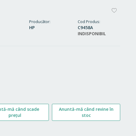
ADAUG
LA
Producător
Cod Produs
HP
C9458A
FAVORI
INDISPONIBIL
ntă-mă când scade
Anuntă-mă când revine în
prețul
stoc