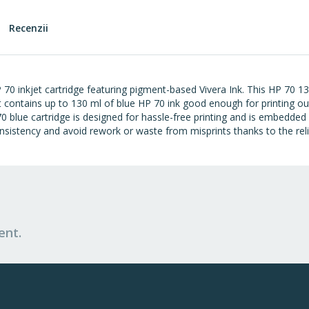
Recenzii
 70 inkjet cartridge featuring pigment-based Vivera Ink. This HP 70 13
It contains up to 130 ml of blue HP 70 ink good enough for printing o
lue cartridge is designed for hassle-free printing and is embedded w
sistency and avoid rework or waste from misprints thanks to the reliab
ent.