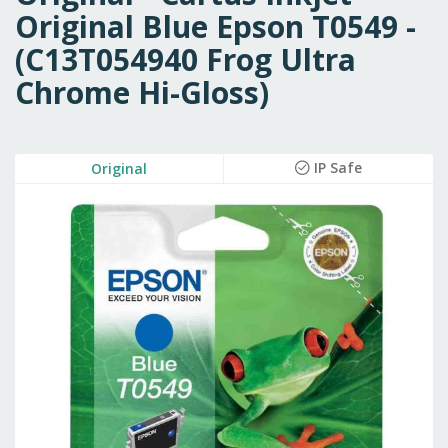
Original Blue Epson T0549 -
(C13T054940 Frog Ultra
Chrome Hi-Gloss)
Skip
IP Safe
Original
to
the
end
of
the
images
gallery