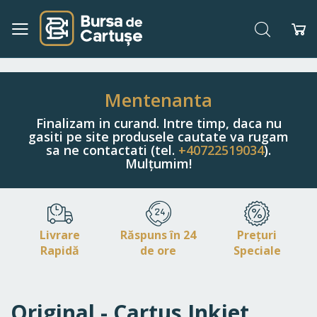
Căutare
Co
Navigați
la
Conținut
Mentenanta
Finalizam in curand. Intre timp, daca nu
gasiti pe site produsele cautate va rugam
sa ne contactati (tel.
+40722519034
).
Mulțumim!
Livrare
Răspuns în 24
Prețuri
Rapidă
de ore
Speciale
Original - Cartus Inkjet