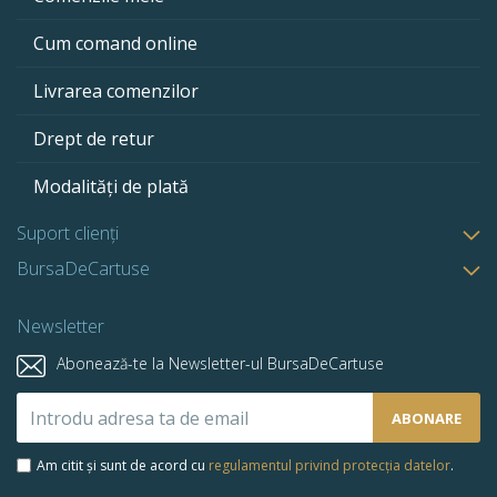
Cum comand online
Livrarea comenzilor
Drept de retur
Modalități de plată
Suport clienți
BursaDeCartuse
Newsletter
Abonează-te la Newsletter-ul BursaDeCartuse
Abonează-
ABONARE
te
la
Am citit și sunt de acord cu
regulamentul privind protecția datelor
.
newsletter-
ul