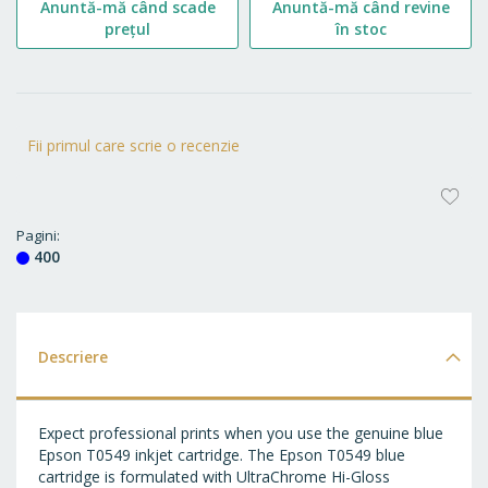
Anuntă-mă când scade
Anuntă-mă când revine
prețul
în stoc
Fii primul care scrie o recenzie
AD
LA
Pagini
400
FA
Descriere
Expect professional prints when you use the genuine blue
Epson T0549 inkjet cartridge. The Epson T0549 blue
cartridge is formulated with UltraChrome Hi-Gloss