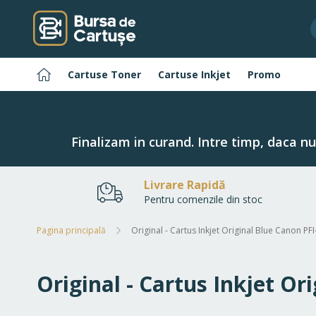
Navigați
la
Conținut
Pagina
Cartuse Toner
Cartuse Inkjet
Promo
principală
Finalizam in curand. Intre timp, daca n
Livrare Rapidă
Pentru comenzile din stoc
Pagina principală
Original - Cartus Inkjet Original Blue Canon P
Original - Cartus Inkjet O