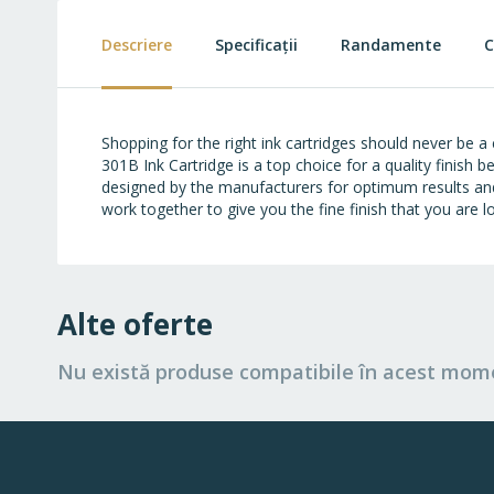
beginning
of
Descriere
Specificații
Randamente
C
the
images
gallery
Shopping for the right ink cartridges should never be 
301B Ink Cartridge is a top choice for a quality finish
designed by the manufacturers for optimum results and t
work together to give you the fine finish that you are l
Alte oferte
Nu există produse compatibile în acest mom