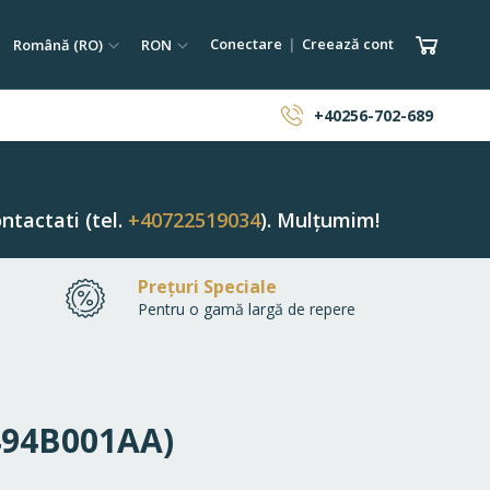
tare
Limba
Monedă
Coșul 
Conectare
Creează cont
Română (RO)
RON
ăutare
+40256-702-689
ntactati (tel.
+40722519034
). Mulțumim!
Prețuri Speciale
Pentru o gamă largă de repere
1494B001AA)