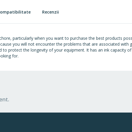
ompatibilitate
Recenzii
a chore, particularly when you want to purchase the best products poss
 because you will not encounter the problems that are associated with 
o protect the longevity of your equipment. It has an ink capacity of 3
ooking for.
ent.