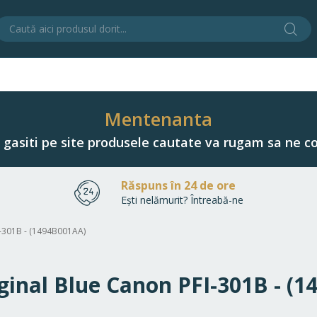
Cău
C
Mentenanta
u gasiti pe site produsele cautate va rugam sa ne co
Răspuns în 24 de ore
Ești nelămurit? Întreabă-ne
FI-301B - (1494B001AA)
riginal Blue Canon PFI-301B - (