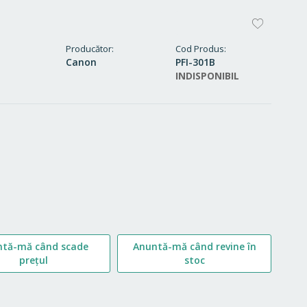
ADAUG
LA
Producător
Cod Produs
Canon
PFI-301B
FAVORI
INDISPONIBIL
ntă-mă când scade
Anuntă-mă când revine în
prețul
stoc