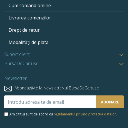
Cum comand online
Livrarea comenzilor
Drept de retur
Modalități de plată
Suport clienți
BursaDeCartuse
Newsletter
Abonează-te la Newsletter-ul BursaDeCartuse
Abonează-
ABONARE
te
la
Am citit și sunt de acord cu
regulamentul privind protecția datelor
.
newsletter-
ul
nostru: