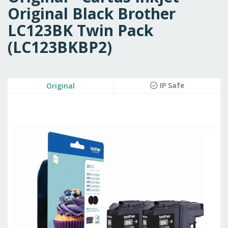
Original Black Brother
LC123BK Twin Pack
(LC123BKBP2)
Skip
IP Safe
Original
to
the
end
of
the
images
gallery