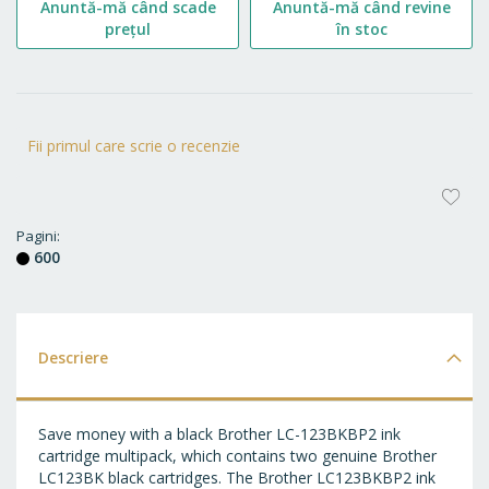
Anuntă-mă când scade
Anuntă-mă când revine
prețul
în stoc
Fii primul care scrie o recenzie
AD
LA
Pagini
600
FA
Descriere
Save money with a black Brother LC-123BKBP2 ink
cartridge multipack, which contains two genuine Brother
LC123BK black cartridges. The Brother LC123BKBP2 ink