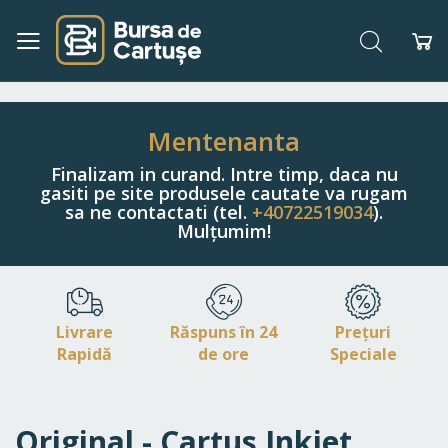
Căutare
Co
Navigați
la
Conținut
Mentenanta
Finalizam in curand. Intre timp, daca nu
gasiti pe site produsele cautate va rugam
sa ne contactati (tel.
+40722519034
).
Mulțumim!
Livrare
Răspuns în 24
Prețuri
Rapidă
de ore
Speciale
Original - Cartus Inkjet